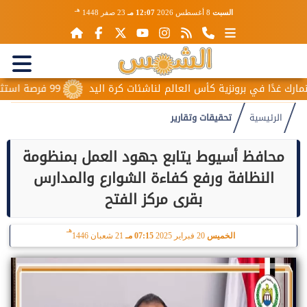
هـ
السبت
8 أغسطس 2026
12:07 مـ
23 صفر 1448
ي برونزية كأس العالم لناشئات كرة اليد
99 فرصة استثمارية من الإسكان في المدن الجديدة و204 طلبات أجنبية خلال...
الرئيسية
تحقيقات وتقارير
محافظ أسيوط يتابع جهود العمل بمنظومة
النظافة ورفع كفاءة الشوارع والمدارس
بقرى مركز الفتح
هـ
الخميس
20 فبراير 2025
07:15 مـ
21 شعبان 1446