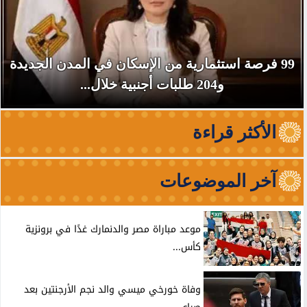
99 فرصة استثمارية من الإسكان في المدن الجديدة
و204 طلبات أجنبية خلال...
الأكثر قراءة
آخر الموضوعات
موعد مباراة مصر والدنمارك غدًا في برونزية
كأس...
وفاة خورخي ميسي والد نجم الأرجنتين بعد