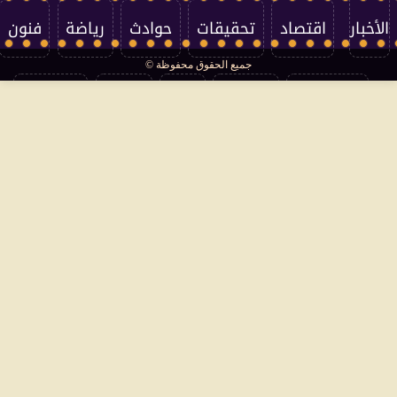
الأخبار
اقتصاد
تحقيقات
حوادث
رياضة
فنون
جميع الحقوق محفوظة ©
تكنولوجيا
منوعات
مرأة
العالم
سوشيال
فتاوى
بأقلامهم
سياسة الخصوصية
اتصل بنا
من نحن