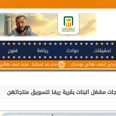
تحقيقات
حوادث
رياضة
فنون
نهائي مونديال...
مصر ضد إسبانيا.. موعد نصف نهائي مونديال ناشئا
ت مشغل البنات بقرية ريفا لتسويق منتجاتهن