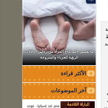
ة
ط
د
ال
ما تفسير حلم نكاح المرأة من رجلين؟ دلالات
نقابة الأطب
الرؤية للعزباء والمتزوجة
من الظه
الأكثر قراءة
آخر الموضوعات
مصر ضد إسبانيا.. موعد
ت