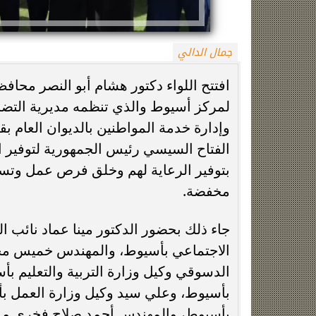
جمال الدالي
افتتح اللواء دكتور هشام أبو النصر محا
لمركز أسيوط والذي تنظمه مديرية التضام
وإدارة خدمة المواطنين بالديوان العام 
الفتاح السيسي رئيس الجمهورية لتوفير ا
زينة عمرو تتوج بجائزة الأفضل بعد تأهل مصر
السيسي يدعم ناش
بتوفير الرعاية لهم وخلق فرص عمل وتسو
التاريخي لنصف نهائي مونديال...
التأهل التاري
مخفضة.
جاء ذلك بحضور الدكتور مينا عماد نائب 
الاجتماعي بأسيوط، والمهندس خميس محم
الدسوقي وكيل وزارة التربية والتعليم ب
بأسيوط، وعلي سيد وكيل وزارة العمل بأ
بأسيوط، والمهندس أحمد صلاح فخري مدي