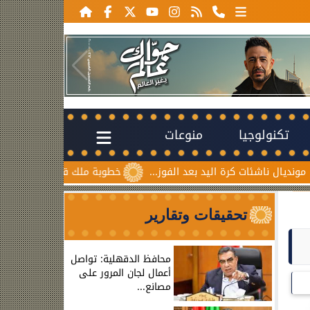
تكنولوجيا
منوعات
ت كرة اليد بعد الفوز...
خطوبة ملك قورة ويوسف عثمان.. احتفا
تحقيقات وتقارير
محافظ الدقهلية: تواصل
أعمال لجان المرور على
مصانع...