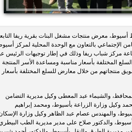
فظ أسيوط، معرض منتجات مشغل البنات بقرية ريفا التابع
ن الإجتماعي بالتعاون مع الوحدة المحلية لمركز أسيو
بقاعة مركز شباب ريفا وذلك في إطار توجيهات الرئيس عب
لسلع المختلفة بأسعار مناسبة ومساعدة الأسر المنتجة
ئات مصر لكرة اليد بعد
خطوبة ملك قورة ويوسف عثمان.. احتف
يق منتجاتهم من خلال معارض للسلع المختلفة بأسعار
خي إلى نصف نهائي...
عائلي مرتقب في الساحل الشمالي
المحافظ، والشيماء عبد المعطى وكيل مديرية التضامن
د وكيل وزارة الزراعة بأسيوط، ومحمد إبراهيم
أسيوط، والمهندس عصام عبد الظاهر وكيل وزارة الإسكان
سيوط، والدكتور صلاح على مدير مديرية الطب البيطري
ر مديرية الطرق والنقل بأسيوط، والدكتور أحمد شيري