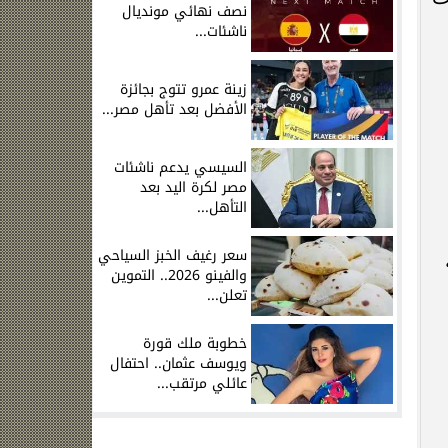
نصف نهائي مونديال
ناشئات...
زينة عمرو تتوج بجائزة
الأفضل بعد تأهل مصر...
السيسي يدعم ناشئات
مصر لكرة اليد بعد
التأهل...
سعر رغيف الخبز السياحي
والفينو 2026.. التموين
تعلن...
خطوبة ملك قورة
ويوسف عثمان.. احتفال
عائلي مرتقب...