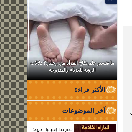
ال
ما تفسير حلم نكاح المرأة من رجلين؟ دلالات
نقابة الأطب
الرؤية للعزباء والمتزوجة
من الظه
الأكثر قراءة
آخر الموضوعات
بواقع 74 طفل
مصر ضد إسبانيا.. موعد