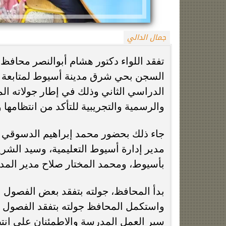
جمال الدالي
تفقد اللواء دكتور هشام أبوالنصر محافظ
السجن بحي شرق مدينة أسيوط لمتابعة مدى 
الدراسي الثاني وذلك في إطار جولاته الم
والرسمية والتجريبية للتأكد من انتظامها و
زينة عمرو تتوج بجائزة الأفضل بعد تأهل مصر
السيسي يدعم ناش
التاريخي لنصف نهائي مونديال...
التأهل التاري
جاء ذلك بحضور محمد إبراهيم الدسوقي و
مدير إدارة أسيوط التعليمية، وسيد الشريف
بأسيوط، ومحمد المختار صلاح مدير المد
واستكمل المحافظ جولته بتفقد الفصول الد
سير العمل المدرسة والاطمئنان على انتظا