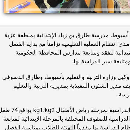
 أسيوط، مدرسة طارق بن زياد الإبتدائية بمنطقة عزبة
انتظام العملية التعليمية تزامناً مع بداية الفصل
يدانية لتفقد ومتابعة مدارس المحافظة الحكومية
متابعة سير الدراسة بها.
ئات مصر لكرة اليد بعد
خطوبة ملك قورة ويوسف عثمان.. احتف
خي إلى نصف نهائي...
عائلي مرتقب في الساحل الشمالي
كيل وزارة التربية والتعليم بأسيوط، وطارق الدسوقي
 مدير الشئون التنفيذية بمديرية التربية والتعليم
رسة.
بدأ المحافظ، جولته بتفقد بعض الفصول الدراسية بمرحلة رياض الأطفال kg1،kg2 
راسية للصفوف المختلفة بالمرحلة الإبتدائية لمتابعة
م الدراسة بها مقدماً التهنئة للطلاب بمناسبة الفصل