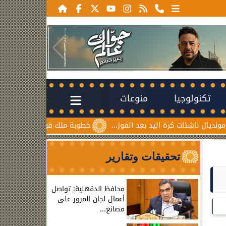
تكنولوجيا
منوعات
 كرة اليد بعد الفوز...
خطوبة ملك قورة ويوسف عثمان.. احتفال
تحقيقات وتقارير
محافظ الدقهلية: تواصل
أعمال لجان المرور على
مصانع...