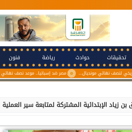
تحقيقات
حوادث
رياضة
فنون
هائي مونديال...
مصر ضد إسبانيا.. موعد نصف نهائي مونديال ناشئات
 زياد الإبتدائية المشتركة لمتابعة سير العملية