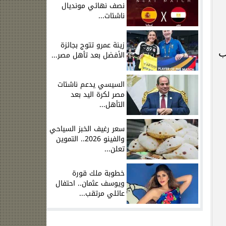
نصف نهائي مونديال
ناشئات...
زينة عمرو تتوج بجائزة
إبتدائية بواقع 1097 طالب
الأفضل بعد تأهل مصر...
السيسي يدعم ناشئات
مصر لكرة اليد بعد
التأهل...
سعر رغيف الخبز السياحي
والفينو 2026.. التموين
تعلن...
خطوبة ملك قورة
ويوسف عثمان.. احتفال
عائلي مرتقب...