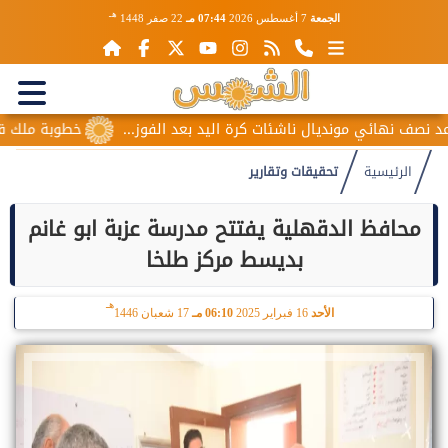
هـ
الجمعة
7 أغسطس 2026
07:44 مـ
22 صفر 1448
 مونديال ناشئات كرة اليد بعد الفوز...
خطوبة ملك قورة ويوسف ع
الرئيسية
تحقيقات وتقارير
محافظ الدقهلية يفتتح مدرسة عزبة ابو غانم
بديسط مركز طلخا
هـ
الأحد
16 فبراير 2025
06:10 مـ
17 شعبان 1446