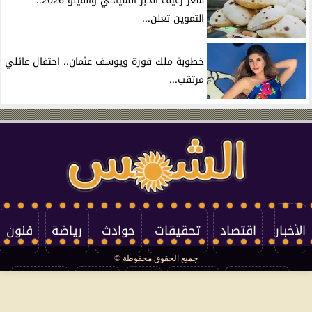
سعر رغيف الخبز السياحي والفينو 2026..
التموين تعلن...
خطوبة ملك قورة ويوسف عثمان.. احتفال عائلي
مرتقب...
الأخبار
اقتصاد
تحقيقات
حوادث
رياضة
فنون
جميع الحقوق محفوظة ©
تكنولوجيا
منوعات
مرأة
العالم
سوشيال