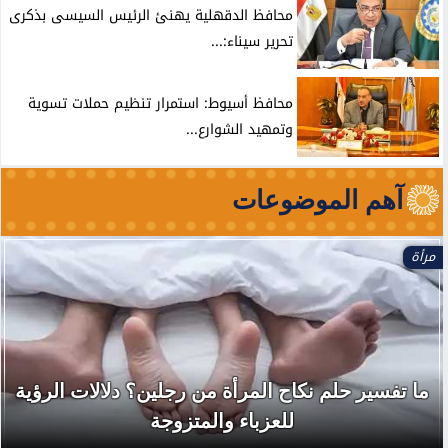
محافظ الدقهلية يهنئ الرئيس السيسى بذكرى
تحرير سيناء:...
محافظ أسيوط: استمرار تنظيم حملات تسوية
وتمهيد الشوارع...
آهم الموضوعات
مرأة
ما تفسير حلم نكاح المرأة من رجلين؟ دلالات الرؤية
للعزباء والمتزوجة