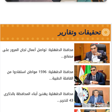
تحقيقات وتقارير
محافظ الدقهلية: تواصل أعمال لجان المرور على
مصانع...
محافظ الدقهلية: 1596 مواطن استفادوا من
القافلة الطبية...
محافظ الدقهلية يهنئ أبناء المحافظة بالذكرى
43 لتحرير...