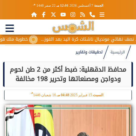
هـ
الجمعة
7 أغسطس 2026
12:01 مـ
22 صفر 1448
 مونديال ناشئات كرة اليد بعد الفوز...
خطوبة ملك قورة ويوسف ع
الرئيسية
تحقيقات وتقارير
محافظ الدقهلية: ضبط أكثر من 2 طن لحوم
ودواجن ومصنعاتها وتحرير 198 مخالفة
هـ
السبت
15 فبراير 2025
04:48 مـ
16 شعبان 1446