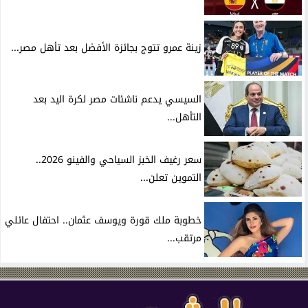
زينة عمرو تتوج بجائزة الأفضل بعد تأهل مصر...
السيسي يدعم ناشئات مصر لكرة اليد بعد
التأهل...
سعر رغيف الخبز السياحي والفينو 2026..
التموين تعلن...
خطوبة ملك قورة ويوسف عثمان.. احتفال عائلي
مرتقب...