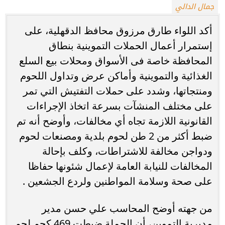
جمال الدالي
أكد اللواء طارق مرزوق محافظ الدقهلية، على
إستمرار أعمال الحملات التموينية بنطاق
المحافظة خاصة فى الأسواق ومحلات بيع السلع
الغذائية والتموينية وأماكن عرض وتداول اللحوم
ومنتجاتها، وشدد على حملات التفتيش التي تمر
على مختلف المنشآت بسرعة اتخاذ الإجراءات
القانونية اللازمة تجاه أي مخالفات، وأوضح أنه تم
ضبط أكثر من 2 طن لحوم بلدية ومصنعات لحوم
ودواجن مخالفة للاشتراطات، وكلف بإحالة
المخالفات للنيابة العامة لإعمال شئونها حفاظا
على صحة وسلامة المواطنين ولردع الجشعين .
من جهته أوضح المحاسب علي حسن مدير
مديرية التموين، أن الحملة ضبطت 469 كجم لحم