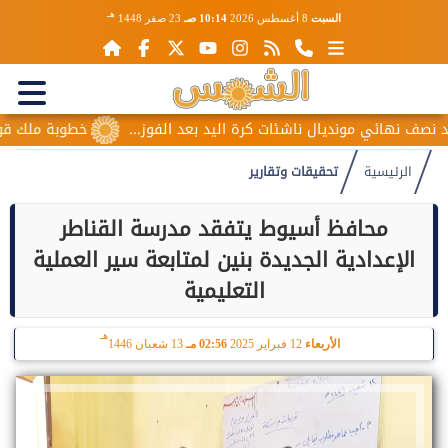
هـ
السبت
8 أغسطس 2026
10:14 صـ
23 صفر 1448
مونديال ناشئات كرة اليد بعد الفوز...
خطوبة ملك قورة ويوسف عث
الرئيسية
تحقيقات وتقارير
محافظ أسيوط يتفقد مدرسة القناطر
الإعدادية الجديدة بنين لمتابعة سير العملية
التعليمية
هـ
الأربعاء
12 فبراير 2025
02:56 مـ
13 شعبان 1446