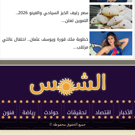
سعر رغيف الخبز السياحي والفينو 2026..
التموين تعلن...
خطوبة ملك قورة ويوسف عثمان.. احتفال عائلي
مرتقب...
الأخبار
اقتصاد
تحقيقات
حوادث
رياضة
فنون
جميع الحقوق محفوظة ©