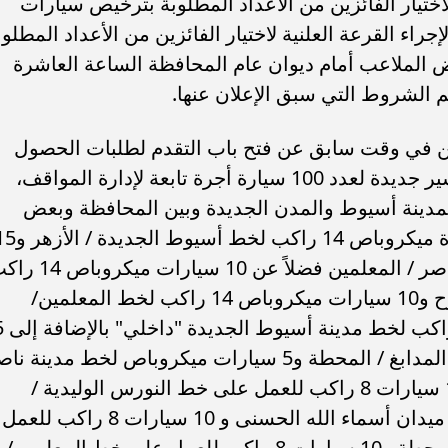
ة لاختيار الفائزين من الأعداد المطلوبة بترخيص سيارات
ديد يوم الخميس 13 فبراير لإجراء القرعة العلنية لاختيار الفائزين من الأعداد المطلو
رض الملاعب أمام ديوان عام المحافظة الساعة العاشرة
م الشروط التي سبق الإعلان عنها.
ن في وقت سابق عن فتح باب التقدم لطلبات الحصول
على ترخيص عدد 150 تاكسي وخطوط سير جديدة لعدد 100 سيارة أجرة تابعة لإدارة المواقف،
مدينة أسيوط والمدن الجديدة وبين المحافظة وبعض
المحافظات الأخرى، تشمل عدد 15 سيارة ميكروباص 14 راكب لخط أسيو
سيارة ميكروباص 14 راكب لخط مدينة ناصر / المعلمين فضلاً عن 10 سيار
للعمل على خط المعلمين/ مرسى مطروح و10 سيارات ميكروباص 14 راكب لخط المعلمين/
الأسكندرية و10 سيارات ميكروباص 
سيارات ميكروباص 14 راكب لخط عرب المدابغ / المحطة و5 سيارات ميكروباص لخط مدينة 
الجديدة "داخلي" كما يتم التقديم لعدد 10 سيارات 8 راكب للعمل على خط النورس الوليدية /
مساكن محطة الكهرباء/ 14 عمارة بجوار ميدان أسماء الله الحسنى و 10 سيارات 8 راكب للعمل
على خط المجاهدين/ ميدان المجذوب/المحطة و10 سيارات 8 راكب للعمل على خط المعلمين/