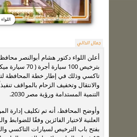
اللواء
جمال الدالي
أعلن اللواء دكتور هشام أبوالنصر محافظ 
زينة عمرو تتوج بجائزة الأفضل بعد تأهل مصر
السيسي يدعم ناش
التاريخي لنصف نهائي مونديال...
التأهل التاري
تاكسي وذلك في إطار خطة المحافظة لتلب
والانتقال وتخفيف الزحام بالمواقف تنفيذا
التنمية المستدامة ورؤية مصر 2030.
وأوضح المحافظ، أنه تم تكليف إدارة الم
العلنية لاختيار الفائزين وفقًا للضوابط
بفتح باب الترخيص لسيارات التاكسي والمي