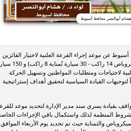
 هشام أبوالنصر محافظ أسيوط
أسيوط عن موعد إجراء القرعة العلنية لاختيار الفائزين
بترخيص 100 سيارة أجرة ( 70 سيارة ميكروباص 14 راكب - 30 سيارة تُمناية 
ئات مصر لكرة اليد بعد
خطوبة ملك قورة ويوسف عثمان.. احتف
خي إلى نصف نهائي...
عائلي مرتقب في الساحل الشمالي
ية لاحتياجات ومتطلبات المواطنين وتسهيل الحركة
ً لتوجيهات القيادة السياسية لتحقيق أهداف إستراتيجية
واقف بقيادة يسري سند مدير الإدارة لتحديد موعد للقرع
 والشروط المنظمة لذلك واستكمال باقي الإجراءات الخاصة
كروباص والتمناية حيث تم تحديد يوم الأربعاء الموافق