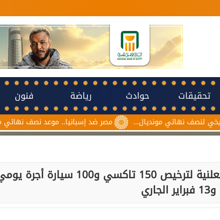
تحقيقات
حوادث
رياضة
فنون
نهائي مونديال...
مصر ضد إسبانيا.. موعد نصف نهائي مونديال ناشئا
محافظ أسيوط: موعد إجراء القرعة العلنية لترخيص 150 تاكسي و100 سيارة أجرة ي