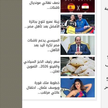
نصف نهائي مونديال
ناشئات...
بة
زينة عمرو تتوج بجائزة
الأفضل بعد تأهل مصر...
السيسي يدعم ناشئات
مصر لكرة اليد بعد
التأهل...
ط الجديدة / الأزهر و15
سعر رغيف الخبز السياحي
ات ميكروباص 14 راكب
والفينو 2026.. التموين
تعلن...
14 راكب لخط مدينة أسيوط الجديدة "داخلي" بالإضافة إلى 5
خطوبة ملك قورة
ناصر
ويوسف عثمان.. احتفال
عائلي مرتقب...