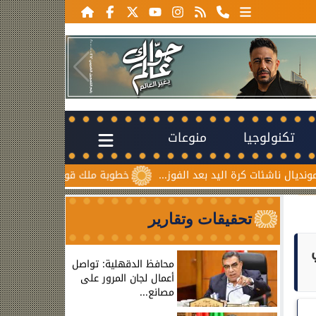
تكنولوجيا
منوعات
ت كرة اليد بعد الفوز...
خطوبة ملك قورة ويوسف عثمان.. احتفا
تحقيقات وتقارير
ومي
محافظ الدقهلية: تواصل
أعمال لجان المرور على
مصانع...