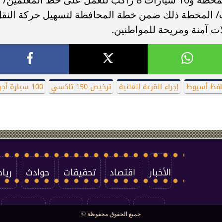
ت/ المحطة ذلك ضمن خطة المحافظة لتسهيل حركة النق
ات آمنة ومريحة للمواطنين.
فظ أسيوط
إجراء القرعة العلنية
ترخيص 150 تاكسي
100 سيارة أجرة
الأخبار
اقتصاد
تحقيقات
حوادث
ريا
العالم
سوشيال
فتاوى
بأقلامهم
جميع الحقوق محفوظة ©