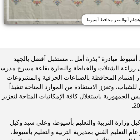
 هشام أبوالنصر محافظ أسيوط
أسيوط مبادرة "بذرة أمل .. مستقبل أفضل بالجهد
ى زراعة الشتلات والخياطة والنجارة بقاعة مسرح مدرس
يًا.. كريم عبد العزيز
وفاة خورخي ميسي والد نجم الأرجنتين 
 منافسة صيف 2026
صراع طويل مع المرض
ر إهتمام المحافظة بالصناعات الحرفية والمشروعات
باب، وتعزز الاستفادة من الموارد المتاحة تنفيذاً
 الجمهورية باستغلال كافة الإمكانيات المتاحة لتعزيز
ل وزارة التربية والتعليم بأسيوط، وعلي سيد وكيل
م التعليم الفني بمديرية التربية والتعليم بأسيوط،