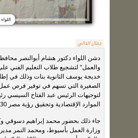
اللواء
جمال الدالي
دشن اللواء دكتور هشام أبوالنصر محافظ 
والعمل" لتشجيع طلاب التعليم الفني عل
الزمالك يعلن رسميًا جهاز معتمد جمال قبل
فيلم مطلوب عائل
انطلاق موسم 2026-2027
وياسمين صبري في
خديجة يوسف الثانوية بنات وذلك في إطا
الصغيرة التي تسهم في توفير فرص عمل للش
لتوجيهات الرئيس عبد الفتاح السيسي رئيس
الموارد الإقتصادية وتحقيق رؤية مصر 2030.
جاء ذلك بحضور محمد إبراهيم دسوقي وكي
وزارة العمل بأسيوط، ومحمد النمر مدير عا