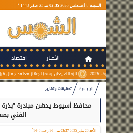
هـ
السبت
8 أغسطس 2026
02:35 مـ
23 صفر 1448
الأخبار
اقتصاد
الزمالك يعلن رسميًا جهاز معتمد جمال قبل انطلاق موسم 2026-2027
الرئيسية
تحقيقات وتقارير
محافظ أسيوط يدشن مبادرة ”بذرة أ
الفني بم
هـ
الأحد
26 يناير 2025
02:37 مـ
26 رجب 1446