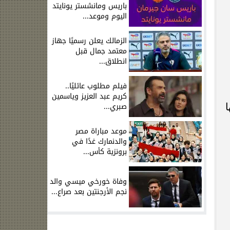
باريس ومانشستر يونايتد
اليوم وموعد...
الزمالك يعلن رسميًا جهاز
معتمد جمال قبل
انطلاق...
فيلم مطلوب عائليًا..
كريم عبد العزيز وياسمين
ا
صبري...
موعد مباراة مصر
والدنمارك غدًا في
برونزية كأس...
وفاة خورخي ميسي والد
نجم الأرجنتين بعد صراع...