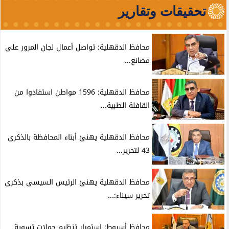
تحقيقات وتقارير
محافظ الدقهلية: تواصل أعمال لجان المرور على
مصانع...
محافظ الدقهلية: 1596 مواطن استفادوا من
القافلة الطبية...
محافظ الدقهلية يهنئ أبناء المحافظة بالذكرى
43 لتحرير...
محافظ الدقهلية يهنئ الرئيس السيسى بذكرى
تحرير سيناء:...
محافظ أسيوط: استمرار تنظيم حملات تسوية