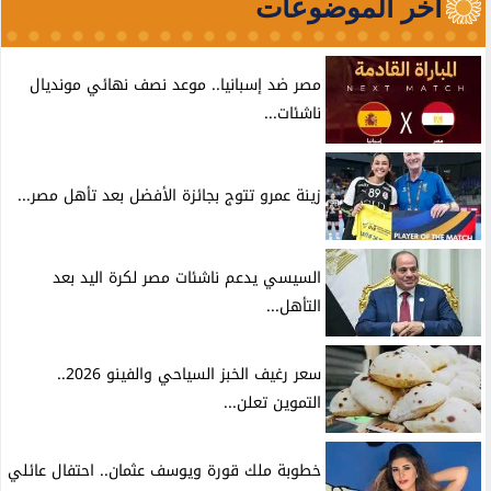
آخر الموضوعات
مصر ضد إسبانيا.. موعد نصف نهائي مونديال
ناشئات...
زينة عمرو تتوج بجائزة الأفضل بعد تأهل مصر...
السيسي يدعم ناشئات مصر لكرة اليد بعد
التأهل...
سعر رغيف الخبز السياحي والفينو 2026..
التموين تعلن...
خطوبة ملك قورة ويوسف عثمان.. احتفال عائلي