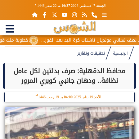
هـ
الجمعة
7 أغسطس 2026
10:27 مـ
22 صفر 1448
ونديال ناشئات كرة اليد بعد الفوز...
خطوبة ملك قورة ويوسف عثم
الرئيسية
تحقيقات وتقارير
محافظ الدقهلية: صرف بدلتين لكل عامل
نظافة.. ودهان جانبي كوبري المرور
هـ
الأحد
19 يناير 2025
04:00 مـ
19 رجب 1446