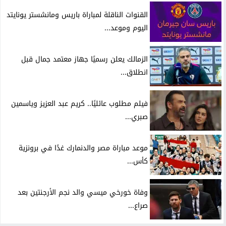
القنوات الناقلة لمباراة باريس ومانشستر يونايتد
اليوم وموعد...
الزمالك يعلن رسميًا جهاز معتمد جمال قبل
انطلاق...
فيلم مطلوب عائليًا.. كريم عبد العزيز وياسمين
صبري...
موعد مباراة مصر والدنمارك غدًا في برونزية
كأس...
وفاة خورخي ميسي والد نجم الأرجنتين بعد
صراع...