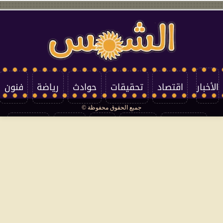
الأخبار
اقتصاد
تحقيقات
حوادث
رياضة
فنون
جميع الحقوق محفوظة ©
تكنولوجيا
منوعات
مرأة
العالم
سوشيال
فتاوى
بأقلامهم
سياسة الخصوصية
اتصل بنا
من نحن