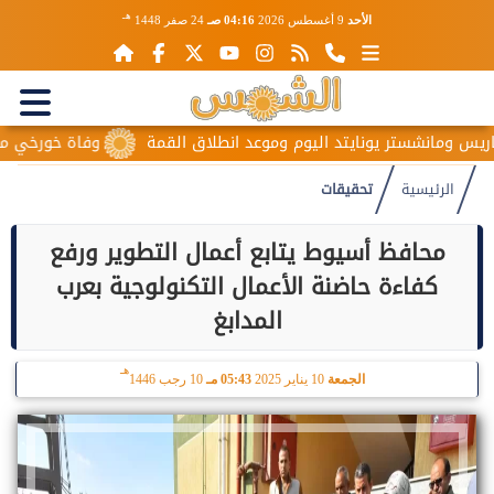
هـ
الأحد
9 أغسطس 2026
04:16 صـ
24 صفر 1448
نشستر يونايتد اليوم وموعد انطلاق القمة
وفاة خورخي ميسي والد ن
الرئيسية
تحقيقات
محافظ أسيوط يتابع أعمال التطوير ورفع
كفاءة حاضنة الأعمال التكنولوجية بعرب
المدابغ
هـ
الجمعة
10 يناير 2025
05:43 مـ
10 رجب 1446