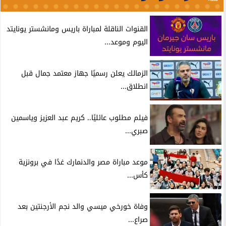
القنوات الناقلة لمباراة باريس ومانشستر يونايتد
اليوم وموعد...
الزمالك يعلن رسميًا جهاز معتمد جمال قبل
انطلاق...
فيلم مطلوب عائليًا.. كريم عبد العزيز وياسمين
صبري...
موعد مباراة مصر والدنمارك غدًا في برونزية
كأس...
وفاة خورخي ميسي والد نجم الأرجنتين بعد
صراع...