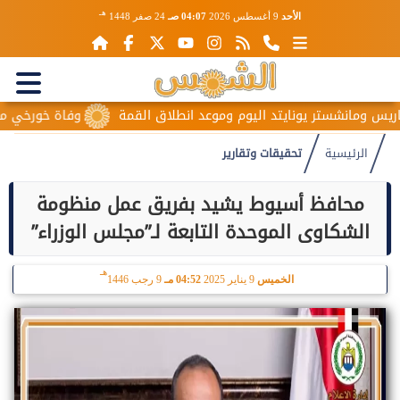
هـ
الأحد
9 أغسطس 2026
04:07 صـ
24 صفر 1448
 ومانشستر يونايتد اليوم وموعد انطلاق القمة
وفاة خورخي ميسي وا
الرئيسية
تحقيقات وتقارير
محافظ أسيوط يشيد بفريق عمل منظومة
الشكاوى الموحدة التابعة لـ”مجلس الوزراء”
هـ
الخميس
9 يناير 2025
04:52 مـ
9 رجب 1446