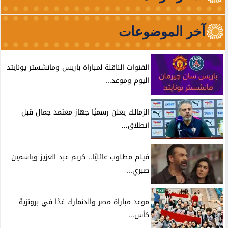
آخر الموضوعات
القنوات الناقلة لمباراة باريس ومانشستر يونايتد
اليوم وموعد...
الزمالك يعلن رسميًا جهاز معتمد جمال قبل
انطلاق...
فيلم مطلوب عائليًا.. كريم عبد العزيز وياسمين
صبري...
موعد مباراة مصر والدنمارك غدًا في برونزية
كأس...