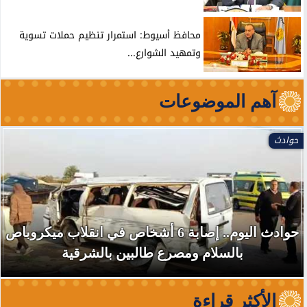
محافظ أسيوط: استمرار تنظيم حملات تسوية
وتمهيد الشوارع...
آهم الموضوعات
حوادث
حوادث اليوم.. إصابة 6 أشخاص في انقلاب ميكروباص
بالسلام ومصرع طالبين بالشرقية
الأكثر قراءة