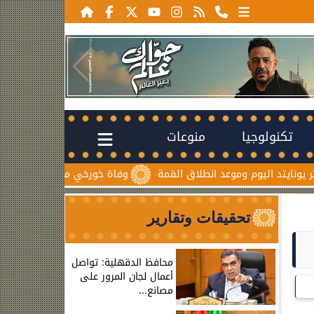
تكنولوجيا
منوعات
د اليوم وموعد انطلاق القمة
وفاة خورخي ميسي والد نجم الأرجنتي
تحقيقات وتقارير
محافظ الدقهلية: تواصل
أعمال لجان المرور على
مصانع...