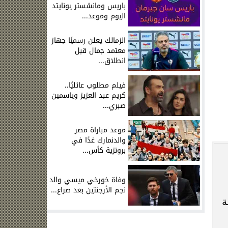
باريس ومانشستر يونايتد
اليوم وموعد...
الزمالك يعلن رسميًا جهاز
معتمد جمال قبل
انطلاق...
فيلم مطلوب عائليًا..
 الله
كريم عبد العزيز وياسمين
صبري...
موعد مباراة مصر
والدنمارك غدًا في
برونزية كأس...
وفاة خورخي ميسي والد
نجم الأرجنتين بعد صراع...