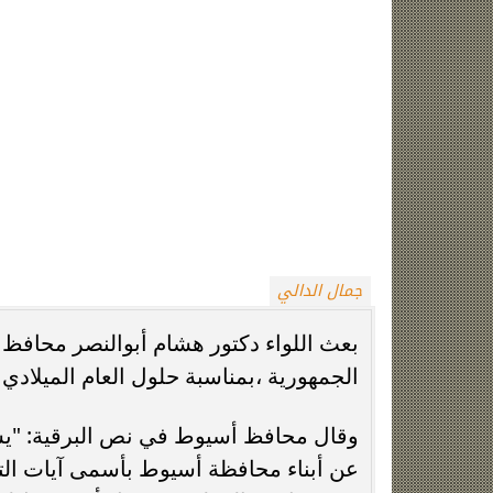
الوزراء والمحافظين وكبار شخصيات الدو
وجل أن يحفظ مصرنا الغالية جيشاً وشعبا
والرخاء والتقدم والازدهار.
كما قدم اللواء هشام أبوالنصر خالص ال
أن يكلل الجهود كافة بالنجاح والتوفيق 
وازدهار.
محا