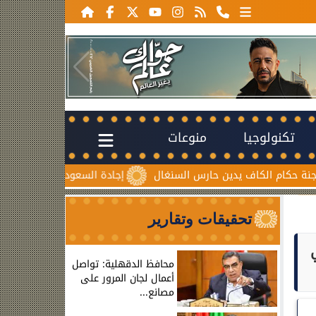
تكنولوجيا
منوعات
يدين حارس السنغال
إجادة السعودية للطيران تُطلق ”درعاً جوياً” ل
تحقيقات وتقارير
محافظ الدقهلية: تواصل
أعمال لجان المرور على
مصانع...