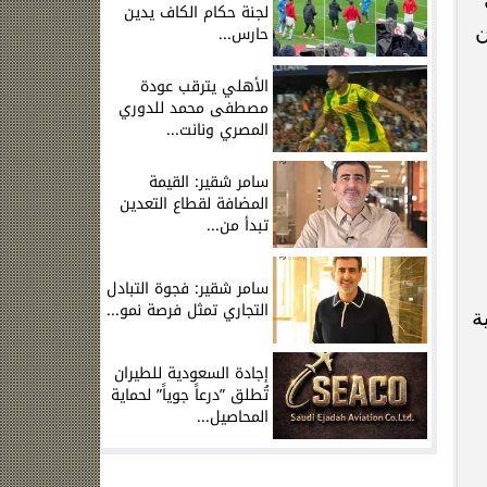
لجنة حكام الكاف يدين
ن
حارس...
الأهلي يترقب عودة
مصطفى محمد للدوري
المصري ونانت...
سامر شقير: القيمة
المضافة لقطاع التعدين
تبدأ من...
سامر شقير: فجوة التبادل
التجاري تمثل فرصة نمو...
ة
إجادة السعودية للطيران
تُطلق ”درعاً جوياً” لحماية
المحاصيل...