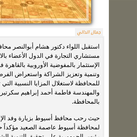
جمال الدالي
استقبل اللواء دكتور هشام أبوالنصر محا
مستشاري التجارة في الدول الأعضاء بالا
الإستثمار بالمفوضية الأوروبية بالقاهرة في
واقعة المنشفة، رئيس لجنة حكام الكاف يدين
الأهلي يترقب عو
وتنمية وتعزيز الشراكة واستعراض الفرص ا
حارس السنغال
المصري ونانت يت
للمحافظة لاستغلال المزايا النسبية التي 
والمهندسة فاطمة أحمد إبراهيم سكرتير 
بالمحافظة.
حيث رحب محافظ أسيوط بزيارة وفد الإتحا
لمحافظة أسيوط عاصمة الصعيد مؤكداً حر
رئيس الجمهورية على تحقيق التنمية الش