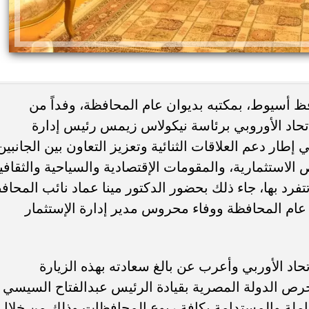
فظ أسيوط، بمكتبه بديوان عام المحافظة، وفداً من
تحاد الأوروبي برئاسة نيكولاس زيمس رئيس إدارة
 إطار دعم العلاقات الثنائية وتعزيز التعاون بين الجانبين
دة مصطفى محمد للدوري
عاجل.. الرئيس السيسي يستقبل وزي
لاستثمارية، والمقومات الإقتصادية والسياحية والثقافي
مسك بمقابل مالي كبير
الخارجية الإيراني عباس عراقجي
تتفرد بها، جاء ذلك بحضور الدكتور مينا عماد نائب المحاف
عام المحافظة ووفاء محروس مدير إدارة الإستثمار
د الأوربي وأعرب عن بالغ سعادته بهذه الزيارة
ص الدولة المصرية بقيادة الرئيس عبدالفتاح السيسي
املة والمستدامة بكافة ربوع المحافظات وذلك من خلال