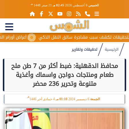
هـ
الخميس
6 أغسطس 2026
02:45 مـ
21 صفر 1448
بب مشاجرة سائق النقل الذكي
أعراض أورام المبيض المبكرة.. عل
الرئيسية
تحقيقات وتقارير
محافظ الدقهلية: ضبط أكثر من 7 طن ملح
طعام ومنتجات دواجن واسماك وأغذية
متنوعة وتحرير 236 محضر
هـ
الجمعة
6 ديسمبر 2024
01:10 مـ
4 جمادى آخر 1446