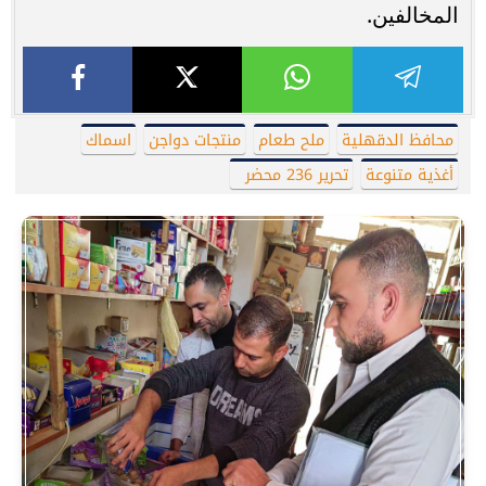
المخالفين.
محافظ الدقهلية
ملح طعام
منتجات دواجن
اسماك
أغذية متنوعة
تحرير 236 محضر