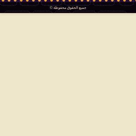
جميع الحقوق محفوظة ©
تكنولوجيا
منوعات
مرأة
العالم
سوشيال
فتاوى
بأقلامهم
سياسة الخصوصية
اتصل بنا
من نحن