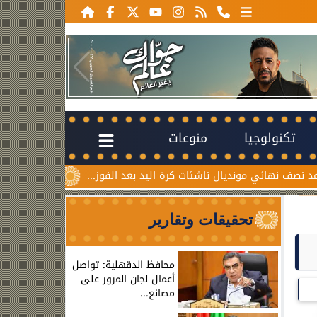
تكنولوجيا
منوعات
ناشئات كرة اليد بعد الفوز...
خطوبة ملك قورة ويوسف عثمان.. ا
تحقيقات وتقارير
محافظ الدقهلية: تواصل
أعمال لجان المرور على
مصانع...