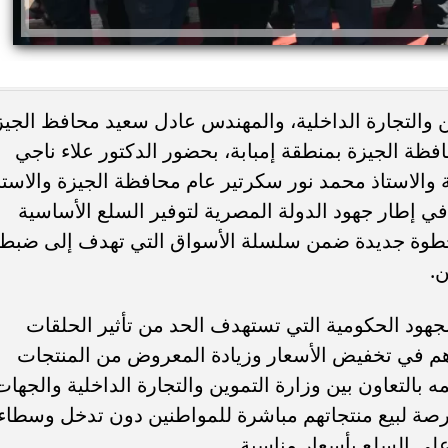
ن والتجارة الداخلية، والمهندس عادل سعيد محافظ الجيز
افظة الجيزة بمنطقة إمبابة، بحضور الدكتور علاء ناجي
 والاستاذ محمد نور سكرتير عام محافظة الجيزة والاستا
 إطار جهود الدولة المصرية لتوفير السلع الأساسية
ئات مصر لكرة اليد بعد
خطوبة ملك قورة ويوسف عثمان.. احتف
 خطوة جديدة ضمن سلسلة الأسواق التي تهدف إلى ضبط
خي إلى نصف نهائي...
عائلي مرتقب في الساحل الشمالي
ن.
جهود الحكومية التي تستهدف الحد من تأثير الحلقات
هم في تخفيض الأسعار وزيادة المعروض من المنتجات
 بالتعاون بين وزارة التموين والتجارة الداخلية والجهات
فرصة لبيع منتجاتهم مباشرة للمواطنين دون تدخل وسطاء
لى السلع بأسعار مناسبة.