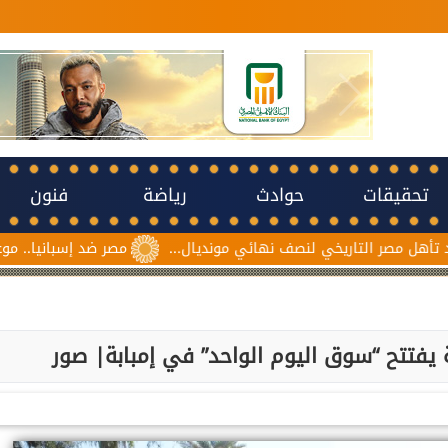
تحقيقات
حوادث
رياضة
فنون
لنصف نهائي مونديال...
مصر ضد إسبانيا.. موعد نصف نهائي مونديال 
ية يفتتح “سوق اليوم الواحد” في إمبابة| صور