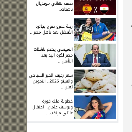
نصف نهائي مونديال
ناشئات...
زينة عمرو تتوج بجائزة
الأفضل بعد تأهل مصر...
السيسي يدعم ناشئات
مصر لكرة اليد بعد
التأهل...
سعر رغيف الخبز السياحي
والفينو 2026.. التموين
تعلن...
خطوبة ملك قورة
ويوسف عثمان.. احتفال
عائلي مرتقب...