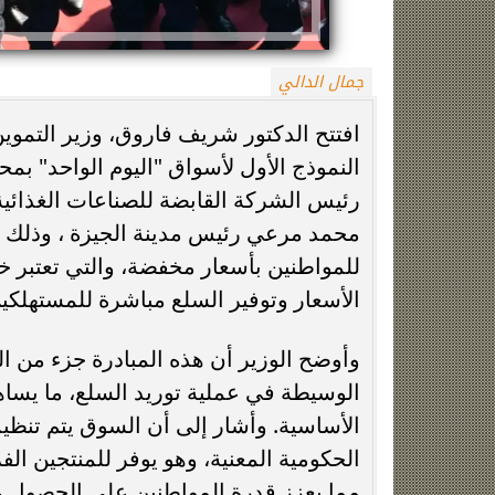
جمال الدالي
افتتح الدكتور شريف فاروق، وزير التموي
النموذج الأول لأسواق "اليوم الواحد" بمح
رئيس الشركة القابضة للصناعات الغذائية
محمد مرعي رئيس مدينة الجيزة ، وذلك في
زينة عمرو تتوج بجائزة الأفضل بعد تأهل مصر
السيسي يدعم ناش
للمواطنين بأسعار مخفضة، والتي تعتبر
التاريخي لنصف نهائي مونديال...
التأهل التاري
الأسعار وتوفير السلع مباشرة للمستهلكي
وأوضح الوزير أن هذه المبادرة جزء من ال
الوسيطة في عملية توريد السلع، ما يسا
الأساسية. وأشار إلى أن السوق يتم تنظيمه
الحكومية المعنية، وهو يوفر للمنتجين ال
مما يعزز قدرة المواطنين على الحصول ع