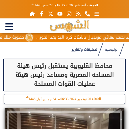
هـ
الجمعة
7 أغسطس 2026
07:25 مـ
22 صفر 1448
نهائي مونديال ناشئات كرة اليد بعد الفوز...
خطوبة ملك قورة وي
الرئيسية
تحقيقات وتقارير
محافظ القليوبية يستقبل رئيس هيئة
المساحه المصرية ومساعد رئيس هيئة
عمليات القوات المسلحة
هـ
الثلاثاء
26 نوفمبر 2024
06:33 مـ
24 جمادى أول 1446