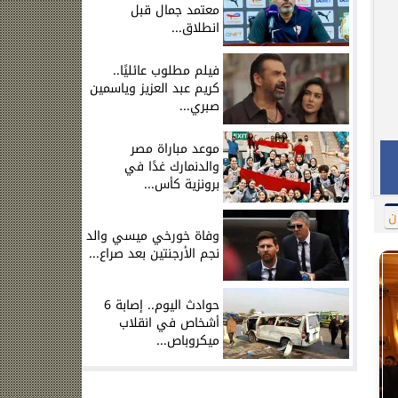
معتمد جمال قبل
انطلاق...
فيلم مطلوب عائليًا..
كريم عبد العزيز وياسمين
صبري...
موعد مباراة مصر
والدنمارك غدًا في
برونزية كأس...
ن
وفاة خورخي ميسي والد
نجم الأرجنتين بعد صراع...
حوادث اليوم.. إصابة 6
أشخاص في انقلاب
ميكروباص...