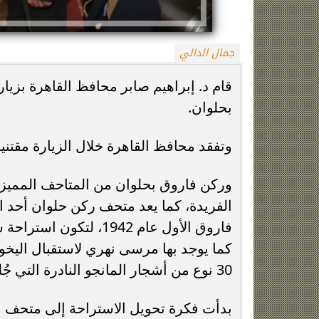
جمال الدالي
قام د. إبراهيم صابر محافظ القاهرة بزي
بحلوان.
وتفقد محافظ القاهرة خلال الزيارة مقتني
الزمالك يعلن رسميًا جهاز معتمد جمال قبل
فيلم مطلوب عائل
انطلاق موسم 2026-2027
وياسمين صبري في
وركن فاروق بحلوان من المتاحف المميزة،
الفريدة، كما يعد متحف ركن حلوان أحد ال
فاروق الأول عام 1942،
كما يوجد بها مرسى نهري لاستقبال اليخ
30 نوع من أشجار المانجو النادرة التي جُلبت من ألبانيا لزراعتها بالقصور الملكية.