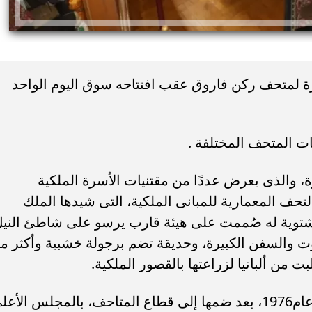
ارة لمتحف ركن فاروق عقب افتتاحه سوق اليوم الواحد
ات المتحف المختلفة .
يًا.. كريم عبد العزيز
وفاة خورخي ميسي والد نجم الأرجنتين 
 منافسة صيف 2026
صراع طويل مع المرض
 والذى يعرض عددًا من مقتنيات الأسرة الملكية
تحف المعمارية للمبانى الملكية، التى شيدها الملك
 لتكون استراحة شتوية له صُممت على هيئة قارب يرسو على شاطئ الني
وت والسفن الكبيرة، وحديقة تضم برجولة خشبية وأكثر م
بدأت فكرة تحويل الاستراحة إلى متحف عام1976، بعد ضمها إلى قطاع المتاحف، بالمجلس الأع