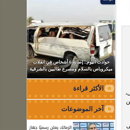
بعد
حوادث اليوم.. إصابة 6 أشخاص في انقلاب
استهداف سف
ميكروباص بالسلام ومصرع طالبين بالشرقية
عبوره
الأكثر قراءة
ل،
ن
آخر الموضوعات
لى
الزمالك يعلن رسميًا جهاز