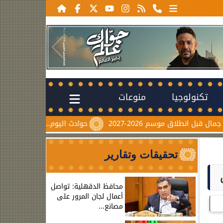
تكنولوجيا
منوعات
موسم 2026-2027
حوادث اليوم.. إصابة 6 أشخاص في انقلاب ميكروباص بالسلام ومصرع طالبين بالشرقية
تحقيقات وتقارير
محافظ الدقهلية: تواصل
أعمال لجان المرور على
مصانع...