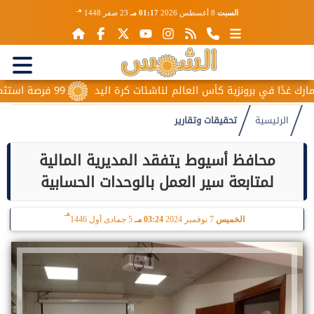
هـ
السبت
8 أغسطس 2026
01:17 مـ
23 صفر 1448
ي برونزية كأس العالم لناشئات كرة اليد
99 فرصة استثمارية من الإسكان في المدن الجديدة و204 طلبات أجنبية خلال...
الرئيسية
تحقيقات وتقارير
محافظ أسيوط يتفقد المديرية المالية
لمتابعة سير العمل بالوحدات الحسابية
هـ
الخميس
7 نوفمبر 2024
03:24 مـ
5 جمادى أول 1446