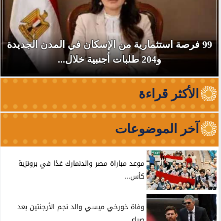
مدن الجديدة
فيلم محمود التاني.. موعد عرضه ال
السينمات وأبطال العمل والأغنية ا
الأكثر قراءة
آخر الموضوعات
موعد مباراة مصر والدنمارك غدًا في برونزية
كأس...
وفاة خورخي ميسي والد نجم الأرجنتين بعد
صراع...