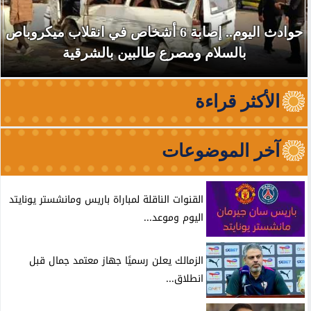
حوادث اليوم.. إصابة 6 أشخاص في انقلاب ميكروباص
بالسلام ومصرع طالبين بالشرقية
الأكثر قراءة
آخر الموضوعات
القنوات الناقلة لمباراة باريس ومانشستر يونايتد
اليوم وموعد...
الزمالك يعلن رسميًا جهاز معتمد جمال قبل
انطلاق...