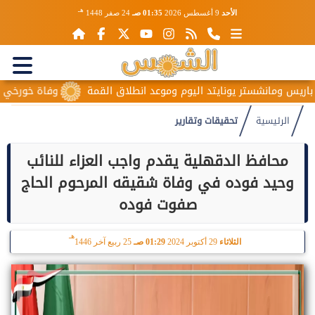
هـ
الأحد
9 أغسطس 2026
01:35 صـ
24 صفر 1448
يس ومانشستر يونايتد اليوم وموعد انطلاق القمة
وفاة خورخي ميسي و
الرئيسية
تحقيقات وتقارير
محافظ الدقهلية يقدم واجب العزاء للنائب
وحيد فوده في وفاة شقيقه المرحوم الحاج
صفوت فوده
هـ
الثلاثاء
29 أكتوبر 2024
01:29 صـ
25 ربيع آخر 1446