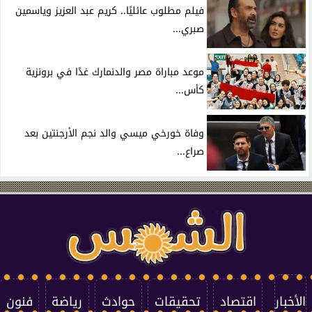
فيلم مطلوب عائليًا.. كريم عبد العزيز وياسمين
صبري...
موعد مباراة مصر والدنمارك غدًا في برونزية
كأس...
وفاة خورخي ميسي والد نجم الأرجنتين بعد
صراع...
الأخبار
اقتصاد
تحقيقات
حوادث
رياضة
فنون