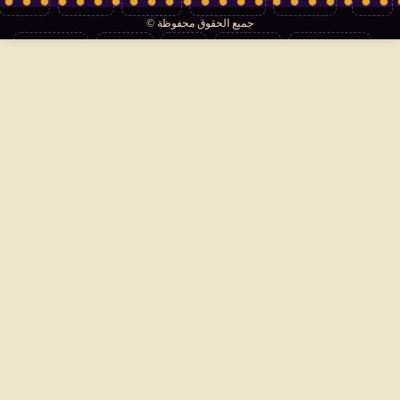
جميع الحقوق محفوظة ©
تكنولوجيا
منوعات
مرأة
العالم
سوشيال
فتاوى
بأقلامهم
سياسة الخصوصية
اتصل بنا
من نحن