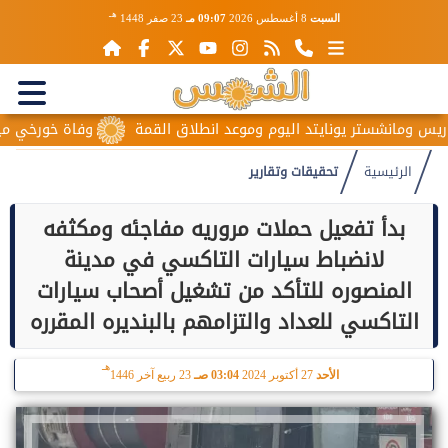
هـ
السبت
8 أغسطس 2026
09:07 مـ
23 صفر 1448
نشستر يونايتد اليوم وموعد انطلاق القمة
وفاة خورخي ميسي والد نج
الرئيسية
تحقيقات وتقارير
بدأ تفعيل حملات مروريه مفاجئه ومكثفه
لانضباط سيارات التاكسي في مدينة
المنصوره للتأكد من تشغيل أصحاب سيارات
التاكسي للعداد والتزامهم بالبنديره المقرره
هـ
الأحد
27 أكتوبر 2024
03:04 صـ
23 ربيع آخر 1446