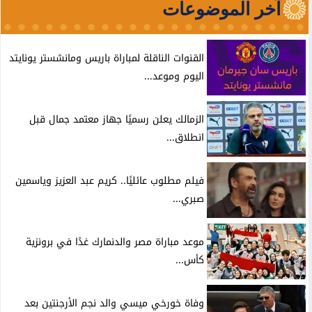
آخر الموضوعات
القنوات الناقلة لمباراة باريس ومانشستر يونايتد
اليوم وموعد...
الزمالك يعلن رسميًا جهاز معتمد جمال قبل
انطلاق...
فيلم مطلوب عائليًا.. كريم عبد العزيز وياسمين
صبري...
موعد مباراة مصر والدنمارك غدًا في برونزية
كأس...
وفاة خورخي ميسي والد نجم الأرجنتين بعد