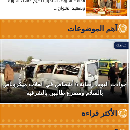
محافظ أسيوط: استمرار تنظيم حملات تسوية
وتمهيد الشوارع...
آهم الموضوعات
حوادث
حوادث اليوم.. إصابة 6 أشخاص في انقلاب ميكروباص
بالسلام ومصرع طالبين بالشرقية
الأكثر قراءة