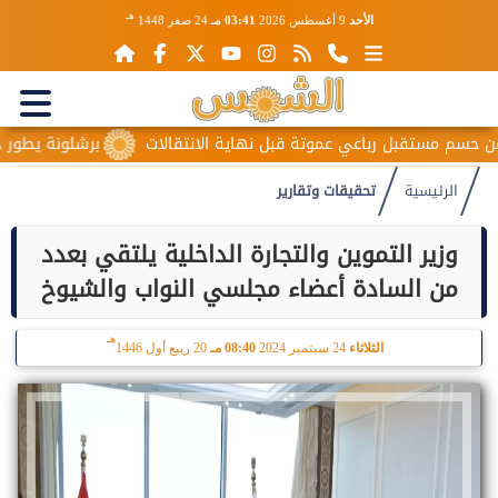
هـ
الأحد
9 أغسطس 2026
03:41 مـ
24 صفر 1448
بل رباعي عموتة قبل نهاية الانتقالات
برشلونة يطور حمزة عبد ا
الرئيسية
تحقيقات وتقارير
وزير التموين والتجارة الداخلية يلتقي بعدد
من السادة أعضاء مجلسي النواب والشيوخ
هـ
الثلاثاء
24 سبتمبر 2024
08:40 مـ
20 ربيع أول 1446