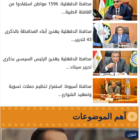
محافظ الدقهلية: 1596 مواطن استفادوا من
القافلة الطبية...
محافظ الدقهلية يهنئ أبناء المحافظة بالذكرى
43 لتحرير...
محافظ الدقهلية يهنئ الرئيس السيسى بذكرى
تحرير سيناء:...
محافظ أسيوط: استمرار تنظيم حملات تسوية
وتمهيد الشوارع...
آهم الموضوعات
فنون