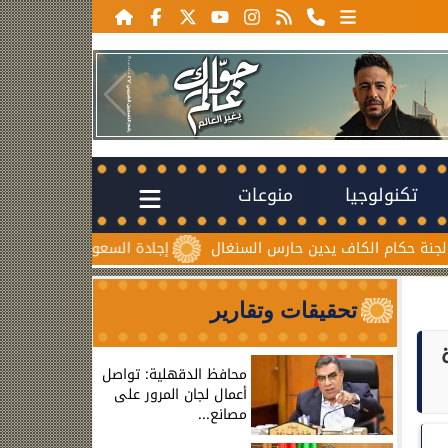
تكنولوجيا
منوعات
الكاف يدين حارس السنغال
إجادة السعودية للطيران تُطلق ”درعاً جو
تحقيقات وتقارير
محافظ الدقهلية: تواصل
أعمال لجان المرور على
مصانع...