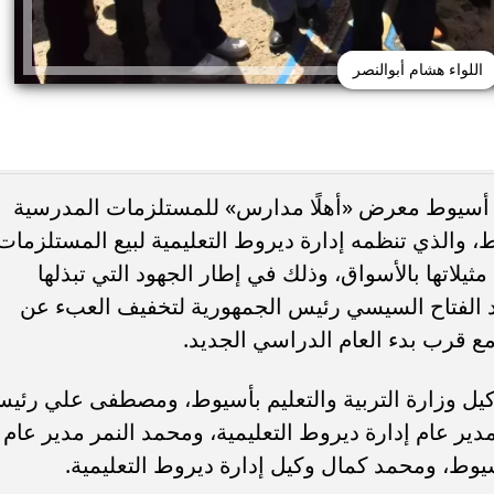
اللواء هشام أبوالنصر
ظ أسيوط معرض «أهلًا مدارس» للمستلزمات المدرسية
ط، والذي تنظمه إدارة ديروط التعليمية لبيع المستلزمات
دة مصطفى محمد للدوري
عاجل.. الرئيس السيسي يستقبل وزي
مسك بمقابل مالي كبير
الخارجية الإيراني عباس عراقجي
لاتها بالأسواق، وذلك في إطار الجهود التي تبذلها
عبد الفتاح السيسي رئيس الجمهورية لتخفيف العبء عن
 مع قرب بدء العام الدراسي الجديد.
يل وزارة التربية والتعليم بأسيوط، ومصطفى علي رئي
ر عام إدارة ديروط التعليمية، ومحمد النمر مدير عام
بأسيوط، ومحمد كمال وكيل إدارة ديروط التعليمية.