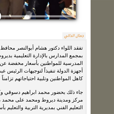
جمال الدالي
تفقد اللواء دكتور هشام أبوالنصر محاف
بمجمع المدارس بالإدارة التعليمية بديرو
واقعة المنشفة، رئيس لجنة حكام الكاف يدين
الأهلي يترقب عو
حارس السنغال
المصري ونانت يت
المدرسية للمواطنين بأسعار مخفضة عن مثي
أجهزة الدولة تنفيذاً لتوجيهات الرئيس 
كاهل المواطنين وتلبية احتياجاتهم تزامناً
جاء ذلك بحضور محمد ابراهيم دسوقي وك
مركز ومدينة ديروط ومحمد على محمد مدي
التعليم الفني بمديرية التربية والتعليم 