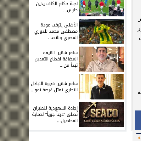
لجنة حكام الكاف يدين
حارس...
ر
الأهلي يترقب عودة
ور
مصطفى محمد للدوري
المصري ونانت...
سامر شقير: القيمة
المضافة لقطاع التعدين
تبدأ من...
سامر شقير: فجوة التبادل
التجاري تمثل فرصة نمو...
ة
إجادة السعودية للطيران
تُطلق ”درعاً جوياً” لحماية
المحاصيل...
ة