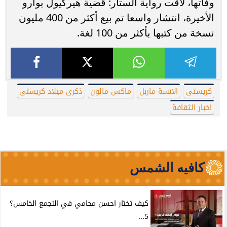
وفاتها، لاقت رواية الستار: قضية هيركيول بوارو
الأخيرة، انتشار واسعا تم بيع أكثر من 400 مليون
نسخة من كتبها بأكثر من 100 لغة.
كريستى
الانسة ماربل
ماكس مالون
ذكرى ميلاد كريستى
اخبار الثقافة
كافيه الشمس
كيف تختار احسن محامي في التجمع الخامس؟
5...