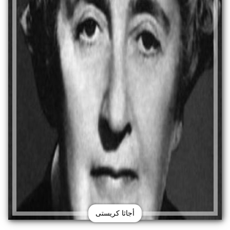
أجاثا كريستى