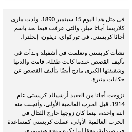
فى مثل هذا اليوم 15 سبتمبر 1890، ولدت مارى
كلاريسا أجاثا ميلر، والتى عرفت فيما بعد باسم
أجاثا كريستى، فى توركواى، ديفون، إنجلترا.
نشأت كريستى وتعلمت فى أشفيلد وبدأت فى
تأليف القصص عندما كانت طفلة، قامت والدتها
وشقيقتها الكبرى مادج أيضًا بتأليف القصص عن
حكايات مثيرة.
تزوجت أجاثا من العقيد أرشيبالد كريستى عام
1914، قبل الحرب العالمية الأولى، وأنجبت منه
ابنة واحدة، بينما كان زوجها خارج القتال في
الحرب العالمية الأولى، عملت كريستى كمساعدة
فى صيدلية، وفقا لما ذكره موقع هيستورى.