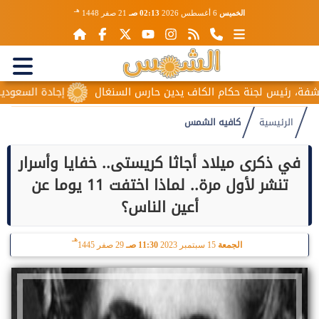
هـ
الخميس
6 أغسطس 2026
02:13 صـ
21 صفر 1448
 رئيس لجنة حكام الكاف يدين حارس السنغال
إجادة السعودية للطي
الرئيسية
كافيه الشمس
في ذكرى ميلاد أجاثا كريستى.. خفايا وأسرار
تنشر لأول مرة.. لماذا اختفت 11 يوما عن
أعين الناس؟
هـ
الجمعة
15 سبتمبر 2023
11:30 صـ
29 صفر 1445