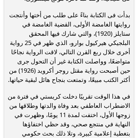
بدأت فى الكتابة بناءً على طلب من أختها وأنتجت
روايتها الغامضة الأولى، القضية الغامضة في
ستايلز (1920)، والتي شارك فيها المحقق
البلجيكي هيركيول بوارو، الذي ظهر في 25 رواية
أخرى خلال ربع القرن التالي، لاقت الرواية نجاحًا
متواضعًا، وواصلت الكتابة غير أن التحول جرى
حين أصبحت رواية مقتل روجر أكرويد (1926) من
أكثر الكتب مبيعًا، وتمتعت بنجاح هائل لبقية حياتها.
في هذا الوقت تقريبًا دخلت كريستي في فترة من
الاضطراب العاطفي بعد وفاة والدتها وطلاقها من
زوجها الأول، اختفت لمدة 11 يومًا، وظهرت في
النهاية في منتجع صحي، وقد حظي اختفاؤها
بتغطية إعلامية كبيرة، وتلا ذلك بحث حكومي