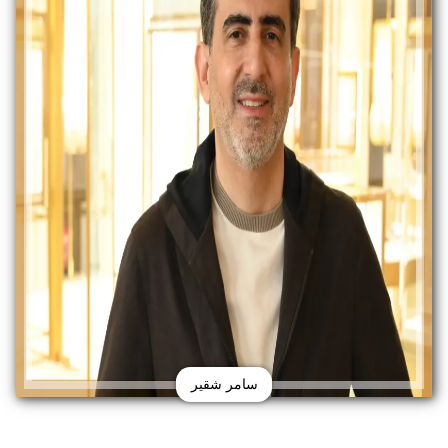
سامر شقير