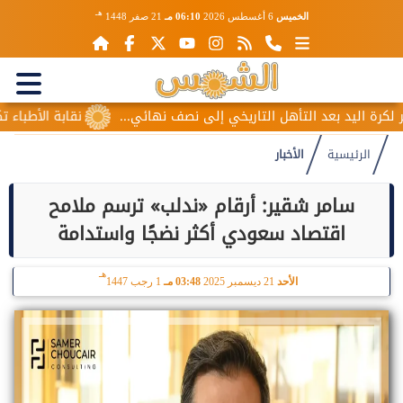
هـ
الخميس
6 أغسطس 2026
06:10 مـ
21 صفر 1448
ليد بعد التأهل التاريخي إلى نصف نهائي...
نقابة الأطباء تكشف أ
الرئيسية
الأخبار
سامر شقير: أرقام «ندلب» ترسم ملامح
اقتصاد سعودي أكثر نضجًا واستدامة
هـ
الأحد
21 ديسمبر 2025
03:48 مـ
1 رجب 1447