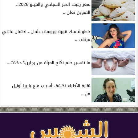
سعر رغيف الخبز السياحي والفينو 2026..
التموين تعلن...
خطوبة ملك قورة ويوسف عثمان.. احتفال عائلي
مرتقب...
ما تفسير حلم نكاح المرأة من رجلين؟ دلالات...
نقابة الأطباء تكشف أسباب منع باربرا أونيل
من...