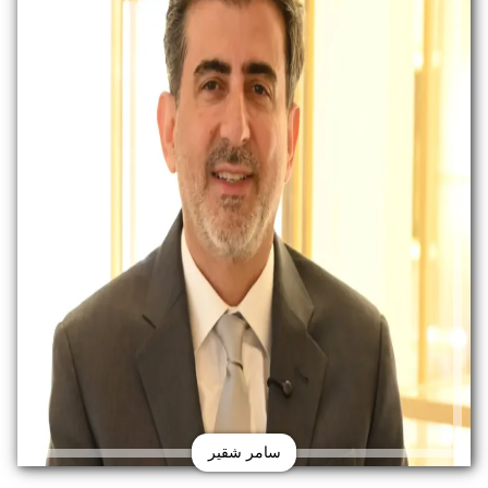
سامر شقير