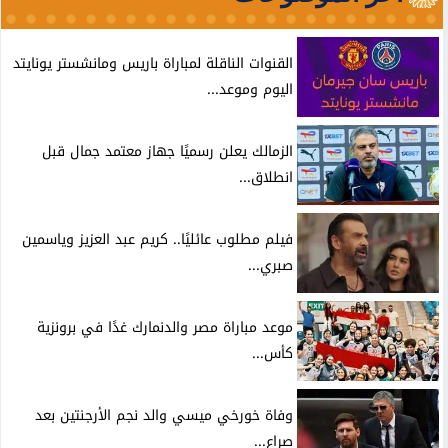
القنوات الناقلة لمباراة باريس ومانشستر يونايتد
اليوم وموعد...
الزمالك يعلن رسميًا جهاز معتمد جمال قبل
انطلاق...
فيلم مطلوب عائليًا.. كريم عبد العزيز وياسمين
صبري...
موعد مباراة مصر والدنمارك غدًا في برونزية
كأس...
وفاة خورخي ميسي والد نجم الأرجنتين بعد
صراع...