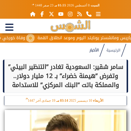
هـ
السبت
8 أغسطس 2026
01:55 مـ
23 صفر 1448
ومانشستر يونايتد اليوم وموعد انطلاق القمة
وفاة خورخي ميسي والد
الرئيسية
الأخبار
سامر شقير: السعودية تغادر ”التنظير البيئي”
وتفرض ”هيمنة خضراء” بـ 12 مليار دولار..
والمملكة باتت ”البنك المركزي” للاستدامة
هـ
الأربعاء
10 ديسمبر 2025
03:14 مـ
19 جمادى آخر 1447