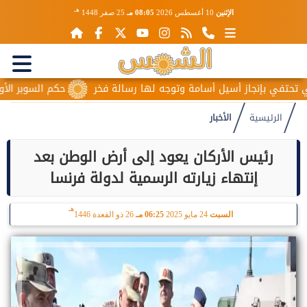
هـ
الإثنين
10 أغسطس 2026
08:05 مـ
25 صفر 1448
أسيل أسامة وتوجه لها رسالة فخر
حكم السوبر الأوروبي عمر أرتان 
الرئيسية
الأخبار
رئيس الأركان يعود إلى أرض الوطن بعد
إنتهاء زيارته الرسمية لدولة فرنسا
هـ
السبت
24 مايو 2025
06:25 مـ
26 ذو القعدة 1446