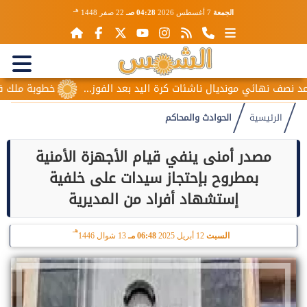
هـ
الجمعة
7 أغسطس 2026
04:28 صـ
22 صفر 1448
ف نهائي مونديال ناشئات كرة اليد بعد الفوز...
خطوبة ملك قورة و
الرئيسية
الحوادث والمحاكم
مصدر أمنى ينفي قيام الأجهزة الأمنية
بمطروح بإحتجاز سيدات على خلفية
إستشهاد أفراد من المديرية
هـ
السبت
12 أبريل 2025
06:48 مـ
13 شوال 1446