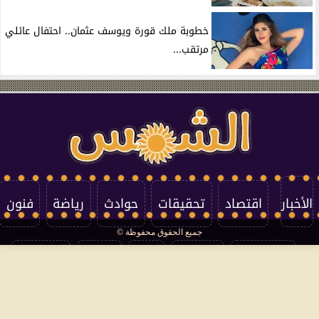
خطوبة ملك قورة ويوسف عثمان.. احتفال عائلي
مرتقب...
الأخبار
اقتصاد
تحقيقات
حوادث
رياضة
فنون
جميع الحقوق محفوظة ©
تكنولوجيا
منوعات
مرأة
العالم
سوشيال