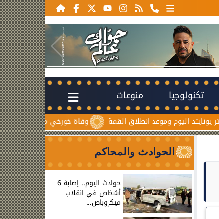
تكنولوجيا
منوعات
د اليوم وموعد انطلاق القمة
وفاة خورخي ميسي والد نجم الأرجنتين
الحوادث والمحاكم
حوادث اليوم.. إصابة 6
أشخاص في انقلاب
ميكروباص...