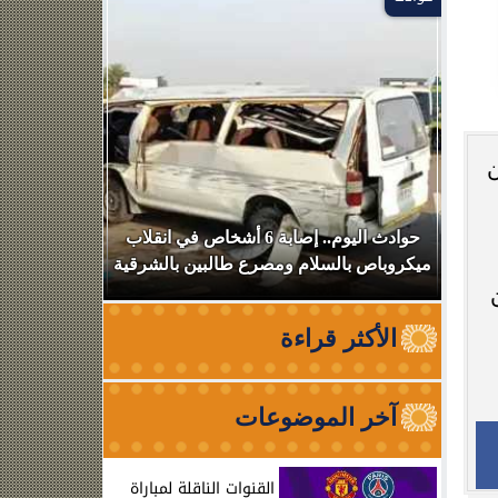
ن
بعد
حوادث اليوم.. إصابة 6 أشخاص في انقلاب
استهداف سف
ميكروباص بالسلام ومصرع طالبين بالشرقية
عبوره
الأكثر قراءة
آخر الموضوعات
القنوات الناقلة لمباراة