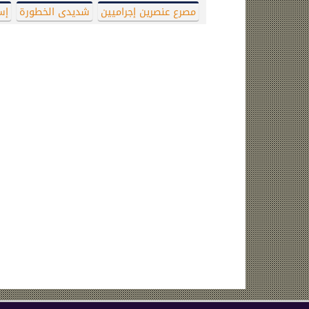
مصرع عنصرين إجراميين
شديدى الخطورة
إس