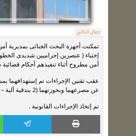
جمال الدالي
تمكنت أجهزة البحث الجنائى بمديرية أمن
أمن مطروح أثناء تنفيذهم أحكام قضائية ض
الزمالك يعلن رسميًا جهاز معتمد جمال قبل
فيلم مطلوب عائل
انطلاق موسم 2026-2027
وياسمين صبري في
عقب تقنين الإجراءات تم إستهدافهما بمش
عن مصرعهما وبحوزتهما (2 بندقية آلية – كمية من الطلقات ) .
تم إتخاذ الإجراءات القانونية .