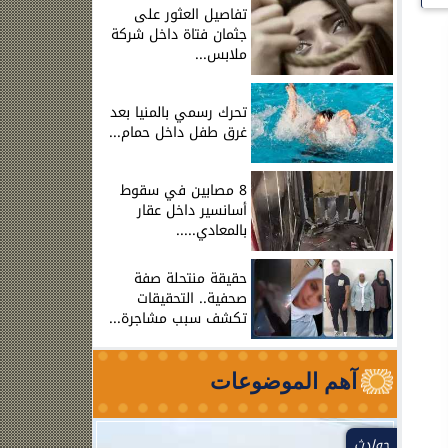
تفاصيل العثور على
جثمان فتاة داخل شركة
ملابس...
تحرك رسمي بالمنيا بعد
غرق طفل داخل حمام...
8 مصابين في سقوط
أسانسير داخل عقار
بالمعادي.....
حقيقة منتحلة صفة
صحفية.. التحقيقات
تكشف سبب مشاجرة...
آهم الموضوعات
حوادث