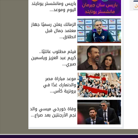
باريس ومانشستر يونايتد
ن
اليوم وموعد...
الزمالك يعلن رسميًا جهاز
معتمد جمال قبل
انطلاق...
فيلم مطلوب عائليًا..
كريم عبد العزيز وياسمين
صبري...
موعد مباراة مصر
والدنمارك غدًا في
برونزية كأس...
وفاة خورخي ميسي والد
نجم الأرجنتين بعد صراع...