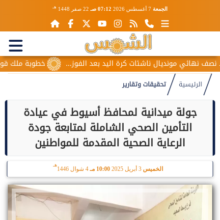
هـ
الجمعة
7 أغسطس 2026
07:12 صـ
22 صفر 1448
ي مونديال ناشئات كرة اليد بعد الفوز...
خطوبة ملك قورة ويوسف 
الرئيسية
تحقيقات وتقارير
جولة ميدانية لمحافظ أسيوط في عيادة
التأمين الصحي الشاملة لمتابعة جودة
الرعاية الصحية المقدمة للمواطنين
هـ
الخميس
3 أبريل 2025
10:00 مـ
4 شوال 1446