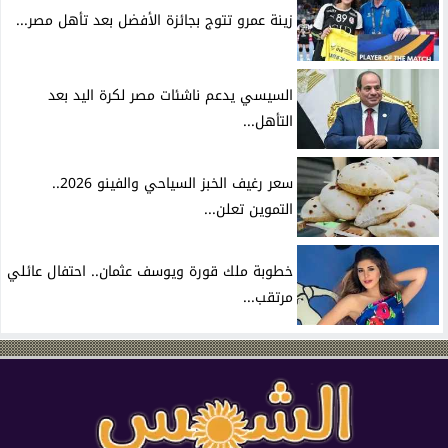
زينة عمرو تتوج بجائزة الأفضل بعد تأهل مصر...
السيسي يدعم ناشئات مصر لكرة اليد بعد
التأهل...
سعر رغيف الخبز السياحي والفينو 2026..
التموين تعلن...
خطوبة ملك قورة ويوسف عثمان.. احتفال عائلي
مرتقب...