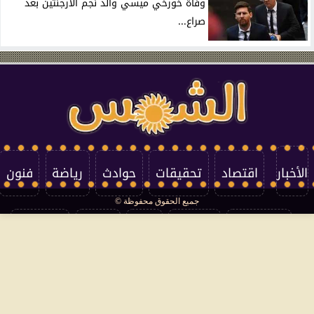
وفاة خورخي ميسي والد نجم الأرجنتين بعد
صراع...
الأخبار
اقتصاد
تحقيقات
حوادث
رياضة
فنون
جميع الحقوق محفوظة ©
تكنولوجيا
منوعات
مرأة
العالم
سوشيال
فتاوى
بأقلامهم
سياسة الخصوصية
اتصل بنا