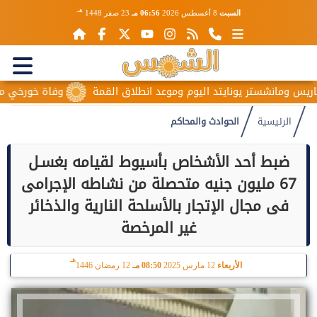
هـ
السبت
8 أغسطس 2026
06:56 مـ
23 صفر 1448
س ومانشستر يونايتد اليوم وموعد انطلاق القمة
وفاة خورخي ميسي وا
الرئيسية
الحوادث والمحاكم
ضبط أحد الأشخاص بأسيوط لقيامه بغسـل
67 مليون جنيه متحصلة من نشاطه الإجرامى
فى مجال الإتجار بالأسلحة النارية والذخائر
غير المرخصة
هـ
الأربعاء
12 مارس 2025
08:50 مـ
12 رمضان 1446