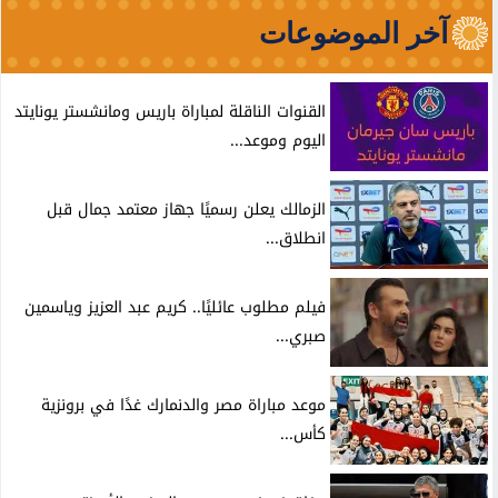
آخر الموضوعات
القنوات الناقلة لمباراة باريس ومانشستر يونايتد
اليوم وموعد...
الزمالك يعلن رسميًا جهاز معتمد جمال قبل
انطلاق...
فيلم مطلوب عائليًا.. كريم عبد العزيز وياسمين
صبري...
موعد مباراة مصر والدنمارك غدًا في برونزية
كأس...