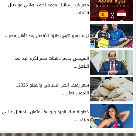
مصر ضد إسبانيا.. موعد نصف نهائي مونديال
ناشئات...
زينة عمرو تتوج بجائزة الأفضل بعد تأهل مصر...
السيسي يدعم ناشئات مصر لكرة اليد بعد
التأهل...
سعر رغيف الخبز السياحي والفينو 2026..
التموين تعلن...
خطوبة ملك قورة ويوسف عثمان.. احتفال عائلي
مرتقب...