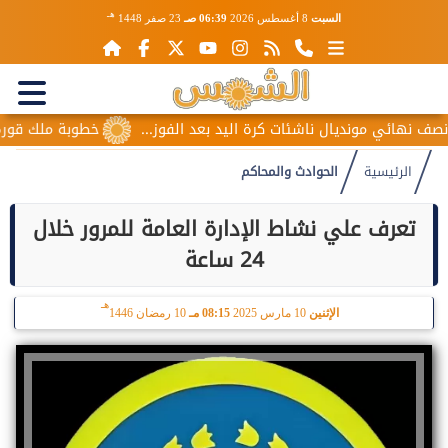
هـ
السبت
8 أغسطس 2026
06:39 صـ
23 صفر 1448
هائي مونديال ناشئات كرة اليد بعد الفوز...
خطوبة ملك قورة ويوس
الرئيسية
الحوادث والمحاكم
تعرف علي نشاط الإدارة العامة للمرور خلال
24 ساعة
هـ
الإثنين
10 مارس 2025
08:15 مـ
10 رمضان 1446