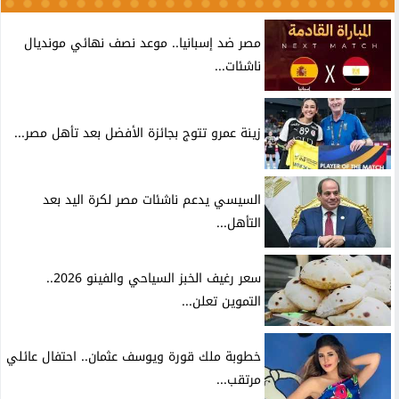
مصر ضد إسبانيا.. موعد نصف نهائي مونديال
ناشئات...
زينة عمرو تتوج بجائزة الأفضل بعد تأهل مصر...
السيسي يدعم ناشئات مصر لكرة اليد بعد
التأهل...
سعر رغيف الخبز السياحي والفينو 2026..
التموين تعلن...
خطوبة ملك قورة ويوسف عثمان.. احتفال عائلي
مرتقب...