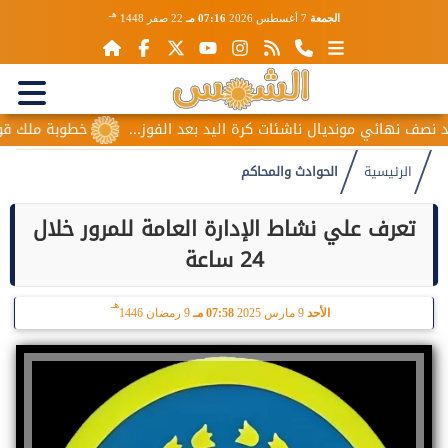
هـ
الجمعة
7 أغسطس 2026
07:16 مـ
22 صفر 1448
 نهائي مونديال ناشئات كرة اليد بعد الفوز...
خطوبة ملك قورة و
الرئيسية
الحوادث والمحاكم
تعرف علي نشاط الإدارة العامة للمرور خلال
24 ساعة
هـ
الأحد
9 مارس 2025
07:58 مـ
9 رمضان 1446