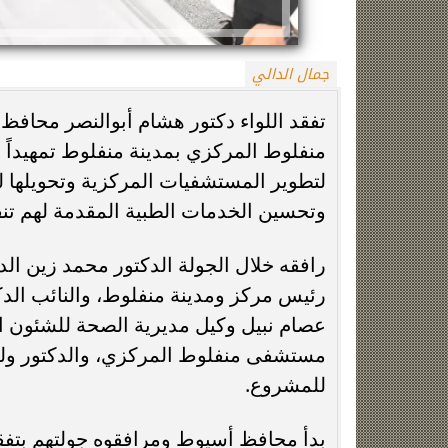
جمال الدالي
تفقد اللواء دكتور هشام أبوالنصر محافظ
لتطوير المستشفيات المركزية وتحويلها 
وتحسين الخدمات الطبية المقدمة لهم تنفيذاً
زينة عمرو تتوج بجائزة الأفضل بعد تأهل مصر
السيسي يدعم ناش
التاريخي لنصف نهائي مونديال...
التأهل التاري
رافقه خلال الجولة الدكتور محمد زين ال
رئيس مركز ومدينة منفلوط، والنائب ال
عصام نبيل وكيل مديرية الصحة للشئون ال
مستشفى منفلوط المركزي، والدكتور ولي
للمشروع.
بدأ محافظ أسيوط ومرافقوه جولتهم بتفق