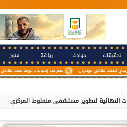
تحقيقات
حوادث
رياضة
فنون
 مونديال...
مصر ضد إسبانيا.. موعد نصف نهائي مونديال ناشئات كرة
ت النهائية لتطوير مستشفى منفلوط المركزي