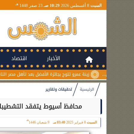
هـ
السبت
8 أغسطس 2026
10:29 صـ
23 صفر 1448
الأخبار
اقتصاد
زينة عمرو تتوج بجائزة الأفضل بعد تأهل مصر التاريخي لنصف نهائي
الرئيسية
تحقيقات وتقارير
محافظ أسيوط يتفقد التشطيبا
هـ
السبت
8 فبراير 2025
03:40 مـ
9 شعبان 1446