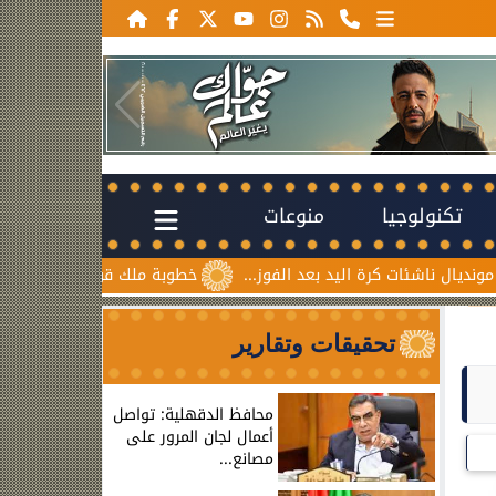
تكنولوجيا
منوعات
 اليد بعد الفوز...
خطوبة ملك قورة ويوسف عثمان.. احتفال عائ
تحقيقات وتقارير
محافظ الدقهلية: تواصل
أعمال لجان المرور على
مصانع...