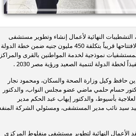
، التشطيبات النهائية لأعمال إنشاء وتطوير مستشفى
منفلوط المركزي بمدينة منفلوط تمهيداً لافتتاحها قريباً بتكلفة 450 مليون جنيه ضمن خطة الدولة
لمستشفيات نموذجية لخدمة المواطنين بالقرى والمراكز
 لخطة الدولة لتنمية الصعيد ورؤية مصر 2030 .
ئات مصر لكرة اليد بعد
خطوبة ملك قورة ويوسف عثمان.. احتف
خي إلى نصف نهائي...
عائلي مرتقب في الساحل الشمالي
دين حافظ وكيل وزارة الصحة والسكان، ومحمود نجار
دكتور حسام حلمي ماضي عضو مجلس النواب، والدكتور
علاجية بأسيوط، والدكتور إيهاب عبد الحكم مدير
د سيد نائب مدير المستشفى، ومسئولي الشركة المنفذ
د الأعمال النهائية لتطوير مستشفى منفلوط المركزي