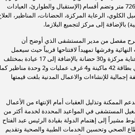
والذي تم إنشاؤها على مساحة 12 ألف و726 متر وتضم أقسام (الإستقبال والطوارئ، العيادات
سيل الكلوي، الرعاية المركزة، الحضانات، المناظير، العلاج
) بالإضافة إلى مركز لتجميع البلازما.
شرح مفصل من مدير المستشفى الذي أوضح أن
هائية وفرشها تمهيداً لافتتاحها قريباً حيث سيعمل
بطاقة 151 سريراً من ضمنهم 30 سرير عناية مركزة و30 حضانة بالإضافة إلى 17 عيادة بمختلف
التخصصات الطبية ووحدة للغسيل الكلوي بطاقة 42 ماكينة و4 غرف عمليات و2 وحدة مناظير كم
إجمالية للإنشاءات والاعمال المدنية بلغت قيمتها
عم الممكنة وتذليل العقبات أمام الإنتهاء من الأعمال
تشغيل المستشفى في المواعيد المحددة لخدمة أكثر من
وط مشيراً إلى إهتمام الدولة بقيادة الرئيس عبد الفتاح
اع الصحي وتحسين الخدمات الطبية والصحية وتقديم