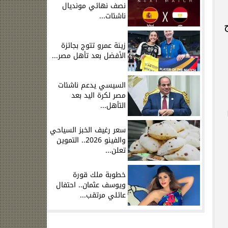
نصف نهائي مونديال
ناشئات...
زينة عمرو تتوج بجائزة
الأفضل بعد تأهل مصر...
السيسي يدعم ناشئات
مصر لكرة اليد بعد
التأهل...
ا
سعر رغيف الخبز السياحي
والفينو 2026.. التموين
تعلن...
خطوبة ملك قورة
ويوسف عثمان.. احتفال
عائلي مرتقب...