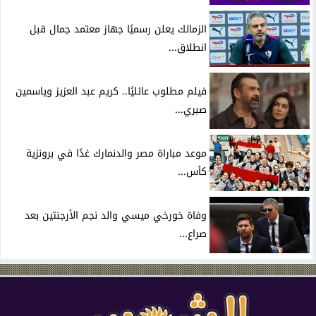
الزمالك يعلن رسميًا جهاز معتمد جمال قبل
انطلاق...
فيلم مطلوب عائليًا.. كريم عبد العزيز وياسمين
صبري...
موعد مباراة مصر والدنمارك غدًا في برونزية
كأس...
وفاة خورخي ميسي والد نجم الأرجنتين بعد
صراع...