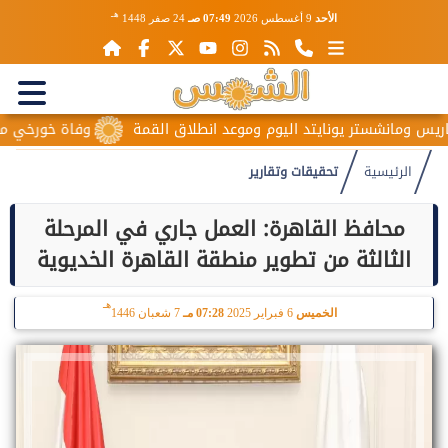
هـ
الأحد
9 أغسطس 2026
07:49 صـ
24 صفر 1448
انشستر يونايتد اليوم وموعد انطلاق القمة
وفاة خورخي ميسي والد ن
الرئيسية
تحقيقات وتقارير
محافظ القاهرة: العمل جاري في المرحلة
الثالثة من تطوير منطقة القاهرة الخديوية
هـ
الخميس
6 فبراير 2025
07:28 مـ
7 شعبان 1446