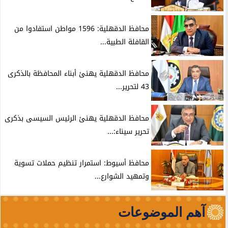
محافظ الدقهلية: 1596 مواطن استفادوا من
القافلة الطبية...
محافظ الدقهلية يهنئ أبناء المحافظة بالذكرى
43 لتحرير...
محافظ الدقهلية يهنئ الرئيس السيسى بذكرى
تحرير سيناء:...
محافظ أسيوط: استمرار تنظيم حملات تسوية
وتمهيد الشوارع...
آهم الموضوعات