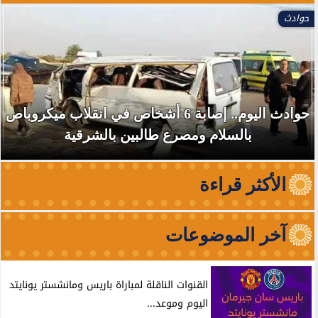
حوادث
حوادث اليوم.. إصابة 6 أشخاص في انقلاب ميكروباص
بالسلام ومصرع طالبين بالشرقية
الأكثر قراءة
آخر الموضوعات
القنوات الناقلة لمباراة باريس ومانشستر يونايتد
اليوم وموعد...