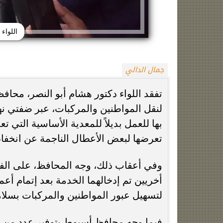
اللواء
جمال الدالي
تفقد اللواء دكتور هشام أبو النصر، محافظ
لنقل المواطنين والمركبات، عبر ضفتي نه
زينة عمرو تتوج بجائزة الأفضل بعد تأهل مصر
السيسي يدعم ناش
التاريخي لنصف نهائي مونديال...
التأهل التاري
بها للعمل بديلاً للمعدية الأساسية التي
تعرضها لبعض الأعطال الناجمة عن انخفا
وفي أعقاب ذلك، وجه المحافظ، على الفور ب
أخريين تم إدخالهما الخدمة بعد إتمام أعم
لتسهيل عبور المواطنين والمركبات بسلام
فيما وجه محافظ أسيوط بتوفير عدد من ا