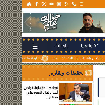
تكنولوجيا
منوعات
رة اليد بعد الفوز...
خطوبة ملك قورة ويوسف عثمان.. احتفال ع
تحقيقات وتقارير
محافظ الدقهلية: تواصل
أعمال لجان المرور على
مصانع...