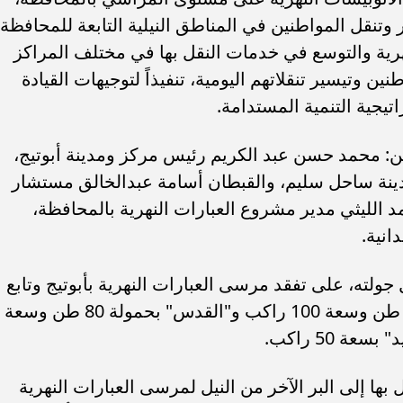
تنقل المواطنين في المناطق النيلية التابعة للمحافظة،
ية والتوسع في خدمات النقل بها في مختلف المراكز
 وتيسير تنقلاتهم اليومية، تنفيذاً لتوجيهات القيادة
ن: محمد حسن عبد الكريم رئيس مركز ومدينة أبوتيج،
ينة ساحل سليم، والقبطان أسامة عبدالخالق مستشار
الليثي مدير مشروع العبارات النهرية بالمحافظة،
انية.
جولته، على تفقد مرسى العبارات النهرية بأبوتيج وتابع
تشغيل العباراتين "الزهراء 2" بحمولة 75 طن وسعة 100 راكب و"القدس" بحمولة 80 طن وسعة
بها إلى البر الآخر من النيل لمرسى العبارات النهرية