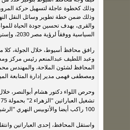
وذلك كخطوة عاجلة لتسهيل حركة المرور و
وذلك ضمن خطة تطوير وسائل النقل النهر
والقرى، بهدف تحسين جودة الحياة للمواطنين
السياسية ووفقاً لرؤية مصر 2030، وإستراتيجية التنمية المستدامة.
رافق محافظ أسيوط، خلال الجولة، كلا م
وعبد اللطيف عبدالمنعم رئيس مركز ومد
المحافظ لشئون الملاحة، والمهندس محمد 
ومصطفى فهمى مدير إدارة المتابعة الميد
وحرص اللواء دكتور هشام أبوالنصر، خلال 
100 راكب أيضا والأتوبيس النهري "الرشيد" بسعة 50 راكب.
واستقل المحافظ، إحدى العباراتين وانتقل 