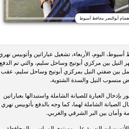
 هشام أبوالنصر محافظ أسيوط
 أسيوط، اليوم، الأربعاء، تشغيل عباراتين وأتوبيس نهري
ر النيل بين مركزي أبوتيج وساحل سليم، والتي تم الدفع
ئات مصر لكرة اليد بعد
خطوبة ملك قورة ويوسف عثمان.. احتف
خي إلى نصف نهائي...
عائلي مرتقب في الساحل الشمالي
 تعمل بين ضفتي النيل بمركزي أبوتيج وساحل سليم، عقب
ض منسوب النيل والسدة الشتوية.
إدخال العبارة للصيانة الشاملة واستبدالها بعباراتين
ال الصيانة الشاملة لهما، كما وجه بالدفع بأتوبيس نهري
ة وأمان بين البر الشرقي والغربي.
لأتوبيسات النهرية على مستوى المراسي بالمحافظة،