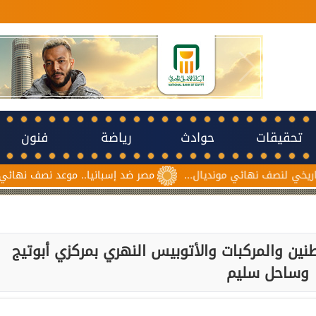
تحقيقات
حوادث
رياضة
فنون
ئي مونديال...
مصر ضد إسبانيا.. موعد نصف نهائي مونديال ناشئات ك
طنين والمركبات والأتوبيس النهري بمركزي أبوتيج
وساحل سليم