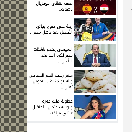
نصف نهائي مونديال
ناشئات...
زينة عمرو تتوج بجائزة
الأفضل بعد تأهل مصر...
السيسي يدعم ناشئات
مصر لكرة اليد بعد
التأهل...
سعر رغيف الخبز السياحي
والفينو 2026.. التموين
تعلن...
خطوبة ملك قورة
ويوسف عثمان.. احتفال
عائلي مرتقب...