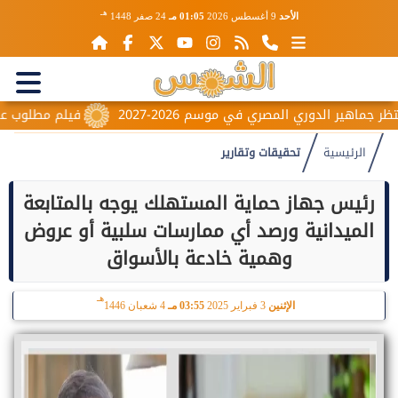
هـ
الأحد
9 أغسطس 2026
01:05 مـ
24 صفر 1448
فيلم مطلوب عائليًا..
الرئيسية
تحقيقات وتقارير
رئيس جهاز حماية المستهلك يوجه بالمتابعة
الميدانية ورصد أي ممارسات سلبية أو عروض
وهمية خادعة بالأسواق
هـ
الإثنين
3 فبراير 2025
03:55 مـ
4 شعبان 1446