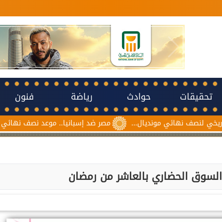
تحقيقات
حوادث
رياضة
فنون
ي مونديال...
مصر ضد إسبانيا.. موعد نصف نهائي مونديال ناشئات كر
 السوق الحضاري بالعاشر من رمضان