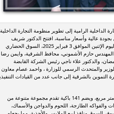
رة الداخلية الرامية إلى تطوير منظومة التجارة الداخلية
بجودة عالية وأسعار مناسبة، افتتح الدكتور شريف
فاروق، وزير التموين والتجارة الداخلية، اليوم الإثنين الموافق 3 فبراير 2025، السوق الحضاري
المهندس حازم الأشموني، محافظ الشرقية، وايمن رضا
ئات مصر لكرة اليد بعد
خطوبة ملك قورة ويوسف عثمان.. احتف
ان، والدكتور علاء ناجي رئيس الشركة القابضة
خي إلى نصف نهائي...
عائلي مرتقب في الساحل الشمالي
لوزير والمتحدث الرسمي للوزارة ، واحمد عصام معاون
ة التموين بالشرقية إلى جانب عدد من القيادات التنفيذي
يقع السوق الحضاري على مساحة 1000 متر مربع، ويضم 141 باكية تقدم مجموعة متنوعة من
ت والفواكه الطازجة، اللحوم والدواجن والأسماك،
 يوفر السوق منافذ لبيع الملابس والأحذية، مما يجعله