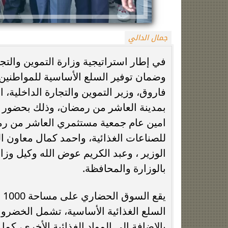
جمال الدالي
في إطار استراتيجية وزارة التموين والتجا
وضمان توفير السلع الأساسية للمواطنين 
بمدينة العاشر من رمضان، وذلك بحضور 
زينة عمرو تتوج بجائزة الأفضل بعد تأهل مصر
السيسي يدعم ناش
امين عام جمعية مستثمري العاشر من رمض
التاريخي لنصف نهائي مونديال...
التأهل التاري
للصناعات الغذائية، واحمد كمال معاون ا
الوزير ، وعبد الكريم عوض الله وكيل وزار
بالوزارة والمحافظة.
السلع الغذائية الأساسية، تشمل الخضروا
بالإضافة إلى المواد الغذائية الأخرى، كما