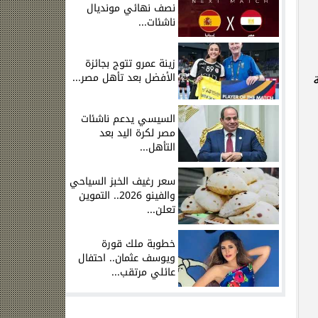
نصف نهائي مونديال
ناشئات...
زينة عمرو تتوج بجائزة
الأفضل بعد تأهل مصر...
السيسي يدعم ناشئات
مصر لكرة اليد بعد
التأهل...
سعر رغيف الخبز السياحي
والفينو 2026.. التموين
تعلن...
خطوبة ملك قورة
ويوسف عثمان.. احتفال
عائلي مرتقب...