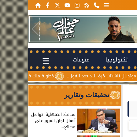
تكنولوجيا
منوعات
ة اليد بعد الفوز...
خطوبة ملك قورة ويوسف عثمان.. احتفال عا
تحقيقات وتقارير
محافظ الدقهلية: تواصل
أعمال لجان المرور على
مصانع...