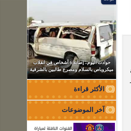
بعد
حوادث اليوم.. إصابة 6 أشخاص في انقلاب
استهداف سف
ميكروباص بالسلام ومصرع طالبين بالشرقية
عبوره
الأكثر قراءة
آخر الموضوعات
القنوات الناقلة لمباراة