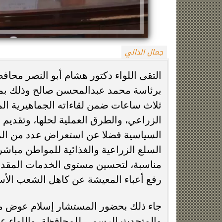
جمال الدالي
التقى اللواء دكتور هشام أبو النصر محاف
برئاسة محمد عبدالمحسن صالح وذلك بمق
ثلاث ساعات ضمن لقاءاته الجماهيرية المس
الزمالك يعلن رسميًا جهاز معتمد جمال قبل
فيلم مطلوب عائل
الزراعي، والطرق العملية لحلها، وتقديم ا
انطلاق موسم 2026-2027
وياسمين صبري في
السياسية فضلا عن استعراض عدد من المباد
السلع الزراعية والغذائية للمواطن مباشر
مناسبة، لتحسين مستوى الخدمات المقدم
رفع أعباء المعيشة عن كاهل الشعب الأ
جاء ذلك بحضور المستشار إسلام عوض مس
والمتحدث الرسمي للمحافظة، واللواء عبدا