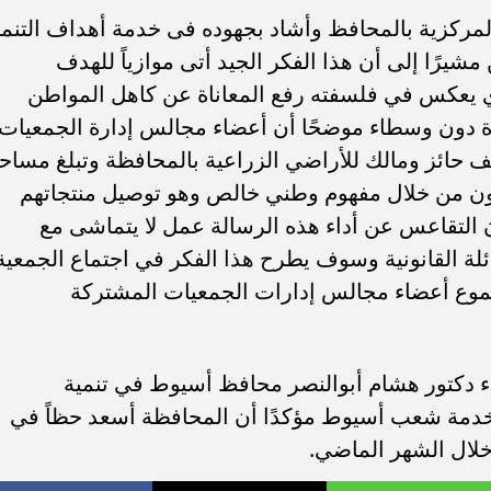
لمركزية بالمحافظ وأشاد بجهوده فى خدمة أهداف التنمي
يرًا إلى أن هذا الفكر الجيد أتى موازياً للهدف
ي يعكس في فلسفته رفع المعاناة عن كاهل المواطن
اشرة دون وسطاء موضحًا أن أعضاء مجالس إدارة الجمعيات
اونية الزراعية يمثلون أكثر من ٢٥٠ ألف حائز ومالك للأراضي الزراعية بالمحافظة وتبلغ مسا
٣٣٠ ألف فدان يعملون من خلال مفهوم وطني خالص وهو توصيل منتجاتهم
 التقاعس عن أداء هذه الرسالة عمل لا يتماشى مع
لة القانونية وسوف يطرح هذا الفكر في اجتماع الجمعية
جموع أعضاء مجالس إدارات الجمعيات المشتركة
واء دكتور هشام أبوالنصر محافظ أسيوط في تنمية
 لخدمة شعب أسيوط مؤكدًا أن المحافظة أسعد حظاً في