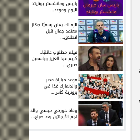
باريس ومانشستر يونايتد
اليوم وموعد...
الزمالك يعلن رسميًا جهاز
معتمد جمال قبل
انطلاق...
فيلم مطلوب عائليًا..
كريم عبد العزيز وياسمين
صبري...
موعد مباراة مصر
والدنمارك غدًا في
برونزية كأس...
وفاة خورخي ميسي والد
نجم الأرجنتين بعد صراع...