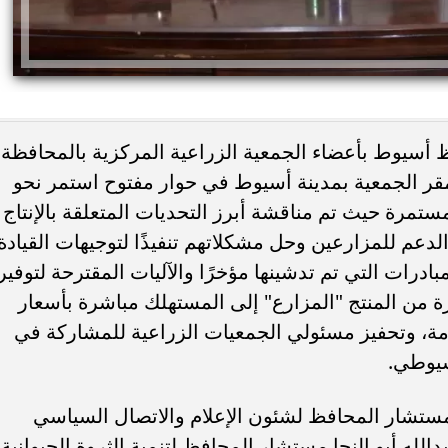
ظ أسيوط بأعضاء الجمعية الزراعية المركزية بالمحافظة
ر الجمعية بمدينة أسيوط في حوار مفتوح استمر نحو
تمرة حيث تم مناقشة أبرز التحديات المتعلقة بالإنتاج
يًا.. كريم عبد العزيز
وفاة خورخي ميسي والد نجم الأرجنتين 
لدعم للمزارعين وحل مشكلاتهم تنفيذًا لتوجيهات القيادة
 منافسة صيف 2026
صراع طويل مع المرض
رات التي تم تدشينها مؤخرًا والآليات المقترحة لتوفير
ة من المنتج "المزارع" إلى المستهلك مباشرة بأسعار
ة، وتحفيز مسئولي الجمعيات الزراعية للمشاركة في
سيوطي.
تشار المحافظ لشئون الإعلام والاتصال السياسي
لله أبو النجا مستشار المحافظ لتنمية الثروة الحيوانية