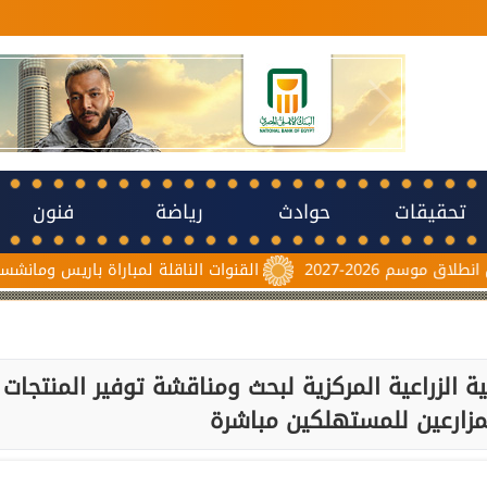
تحقيقات
حوادث
رياضة
فنون
القنوات الناقلة لمباراة باريس ومانشستر يونايتد اليو
الزراعية المركزية لبحث ومناقشة توفير المنتجات
لمزارعين للمستهلكين مباشرة