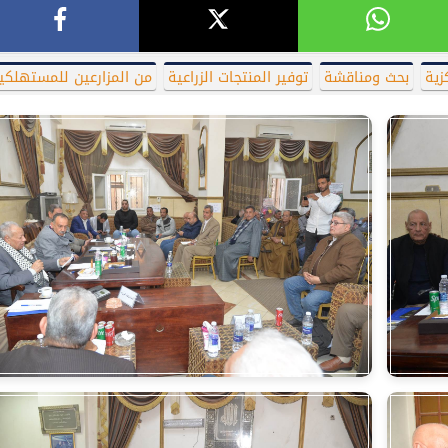
زية
بحث ومناقشة
توفير المنتجات الزراعية
من المزارعين للمستهلكي