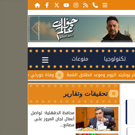
تكنولوجيا
منوعات
م وموعد انطلاق القمة
وفاة خورخي ميسي والد نجم الأرجنتين بعد 
تحقيقات وتقارير
محافظ الدقهلية: تواصل
أعمال لجان المرور على
مصانع...