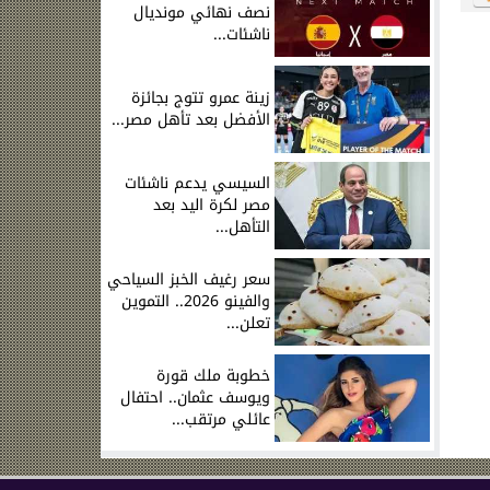
نصف نهائي مونديال
ناشئات...
زينة عمرو تتوج بجائزة
الأفضل بعد تأهل مصر...
السيسي يدعم ناشئات
مصر لكرة اليد بعد
التأهل...
سعر رغيف الخبز السياحي
والفينو 2026.. التموين
تعلن...
خطوبة ملك قورة
ويوسف عثمان.. احتفال
عائلي مرتقب...