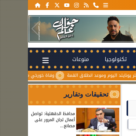
تكنولوجيا
منوعات
وموعد انطلاق القمة
وفاة خورخي ميسي والد نجم الأرجنتين بعد ص
تحقيقات وتقارير
محافظ الدقهلية: تواصل
أعمال لجان المرور على
مصانع...