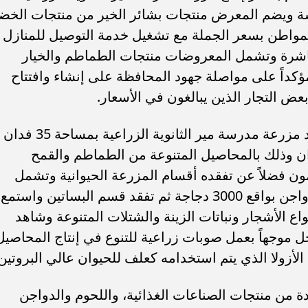
رسة ويضم المعرض منتجات بشائر الخير من منتجات الخض
للمواطن بسعر الجملة مع تشغيل خدمة التوصيل للمنازل
باشرة وتشمل المعروضات منتجات الطماطم والخيار
كداً على مواصلة جهود المحافظة على إنشاء وافتتاح
ض التجار الذين يبالغون في الأسعار.
واستكمل محافظ أسيوط – جولته – بتفقد مزرعة مدرسة مير الثانوية الزراعية بمساحة 35 فدان
صل المساحة المنزرعة منها 31 فدان وذلك بالمحاصيل المتنوعة من الطماطم والقمح
مون فضلاً عن تفقده أقسام المزرعة الحيوانية وتشمل
عنابر لقطعان التسمين وحلاب وعنابر الدواجن بواقع 3000 دجاجة ثم تفقد قسم البساتين واستمع
 الأشجار ونباتات الزينة والشتلات المتنوعة وشاهد
نتاج عسل النحل موجهاً بعمل صوبات زراعية للتنوع في إنتاج المحاصيل
لأزولا الذي يتم استخدامه كعلف للحيوان عالي البروتين
دة من منتجات الصناعات الغذائية، واللحوم والدواجن