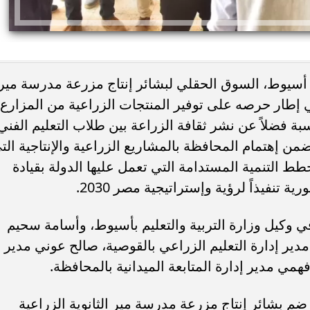
 أسيوط، السوق الحقلي لبشائر إنتاج مزرعة مدرسة مير
ي إطار حرصه على توفير المنتجات الزراعية من المزارع
بة فضلاً عن نشر ثقافة الزراعة بين طلاب التعليم الفني
من إهتمام المحافظة بالمشاريع الزراعية والإنتاجية الت
يسي والد نجم الأرجنتين بعد
حوادث اليوم.. إصابة 6
طط التنمية المستدامة التي تعمل عليها الدولة بقيادة
ع طويل مع المرض
ميكروباص بالسلام ومصرع طالبين 
تنفيذاً لرؤية وإستراتيجية مصر 2030.
ي وكيل وزارة التربية والتعليم بأسيوط، وأسامة سحيم
دير إدارة التعليم الزراعي بالقوصية، صالح عوني مدير
مي مدير إدارة المتابعة الميدانية بالمحافظة.
بشائر إنتاج مزرعة مدرسة مير الثانوية الزراعية