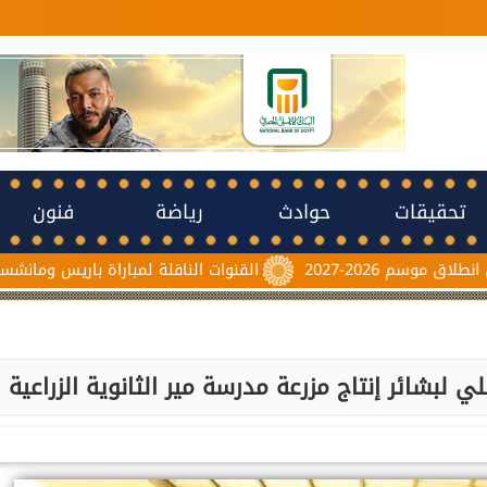
تحقيقات
حوادث
رياضة
فنون
القنوات الناقلة لمباراة باريس ومانشستر يونايتد اليوم 
بشائر إنتاج مزرعة مدرسة مير الثانوية الزراعية