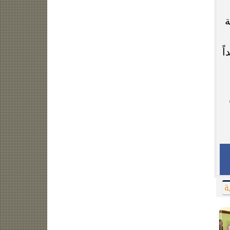
ة
ً
ة