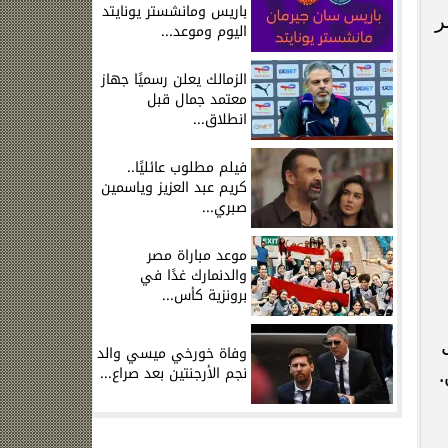
باريس ومانشستر يونايتد
ر
اليوم وموعد...
الزمالك يعلن رسميًا جهاز
معتمد جمال قبل
انطلاق...
فيلم مطلوب عائليًا..
كريم عبد العزيز وياسمين
صبري...
موعد مباراة مصر
والدنمارك غدًا في
برونزية كأس...
وفاة خورخي ميسي والد
نجم الأرجنتين بعد صراع...
.