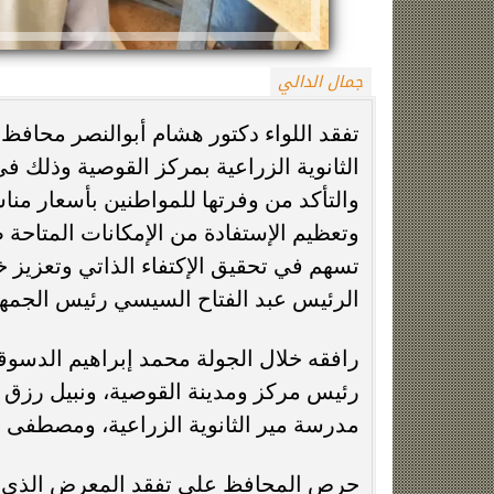
جمال الدالي
تفقد اللواء دكتور هشام أبوالنصر محافظ
الثانوية الزراعية بمركز القوصية وذلك ف
والتأكد من وفرتها للمواطنين بأسعار مناس
وتعظيم الإستفادة من الإمكانات المتاحة ض
ل
فيلم مطلوب عائليًا.. كريم عبد العزيز
وفاة خورخي م
تسهم في تحقيق الإكتفاء الذاتي وتعزيز خ
وياسمين صبري في منافسة صيف 2026
صرا
الرئيس عبد الفتاح السيسي رئيس الجمهورية 
رافقه خلال الجولة محمد إبراهيم الدسوق
رئيس مركز ومدينة القوصية، ونبيل رزق م
مدرسة مير الثانوية الزراعية، ومصطفى فه
حرص المحافظ على تفقد المعرض الذي ضم 