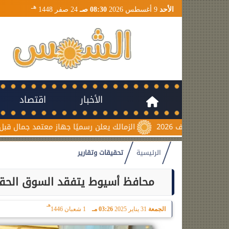
هـ
الأحد
9 أغسطس 2026
08:30 صـ
24 صفر 1448
الأخبار
اقتصاد
الزمالك يعلن رسميًا جهاز معتمد جمال قبل انطلاق موسم 2026-2027
الرئيسية
تحقيقات وتقارير
محافظ أسيوط يتفقد السوق الحقلي ل
هـ
الجمعة
31 يناير 2025
03:26 مـ
1 شعبان 1446