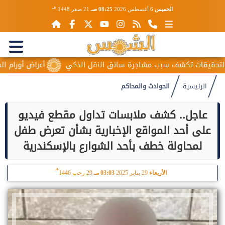
هـ
الخميس
6 أغسطس 2026
08:25 صـ
21 صفر 1448
ات تكشف سبب مشاجرة سائق النقل الذكي
أعراض أورام المبيض الم
الرئيسية
الحوادث والمحاكم
عاجل.. كشف ملابسات تداول مقطع فيديو
على أحد المواقع الإخبارية بشأن تعرض طفل
لمحاولة خطف بأحد الشوارع بالإسكندرية
هـ
الأربعاء
29 يناير 2025
03:03 مـ
29 رجب 1446