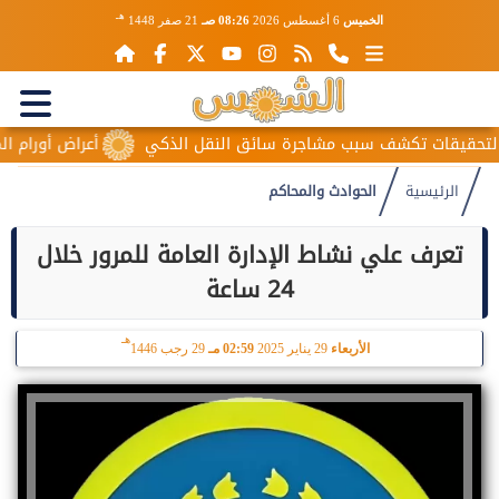
هـ
الخميس
6 أغسطس 2026
08:26 صـ
21 صفر 1448
يقات تكشف سبب مشاجرة سائق النقل الذكي
أعراض أورام المبيض 
الرئيسية
الحوادث والمحاكم
تعرف علي نشاط الإدارة العامة للمرور خلال
24 ساعة
هـ
الأربعاء
29 يناير 2025
02:59 مـ
29 رجب 1446