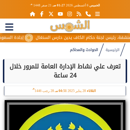
هـ
الخميس
6 أغسطس 2026
01:27 صـ
21 صفر 1448
، رئيس لجنة حكام الكاف يدين حارس السنغال
إجادة السعودية للط
الرئيسية
الحوادث والمحاكم
تعرف علي نشاط الإدارة العامة للمرور خلال
24 ساعة
هـ
الثلاثاء
28 يناير 2025
04:51 مـ
28 رجب 1446