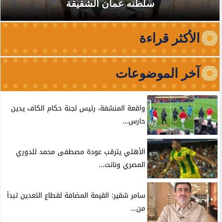
سلطنه عمان الشقيقة
الأكثر قراءة
آخر الموضوعات
واقعة المنشفة، رئيس لجنة حكام الكاف يدين
حارس...
الأهلي يترقب عودة مصطفى محمد للدوري
المصري ونانت...
سامر شقير: القيمة المضافة لقطاع التعدين تبدأ
من...