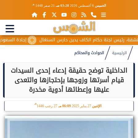
هـ
الخميس
6 أغسطس 2026
03:28 صـ
21 صفر 1448
 رئيس لجنة حكام الكاف يدين حارس السنغال
إجادة السعودية للطي
الرئيسية
الحوادث والمحاكم
الداخلية توضح حقيقة إدعاء إحدى السيدات
قيام أسرتها وزوجها بإحتجازها والتعدى
عليها وإعطائها أدوية مخدرة
هـ
الإثنين
27 يناير 2025
06:09 مـ
27 رجب 1446