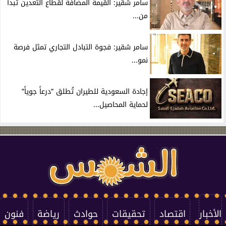
سامر شقير: القيمة المضافة لقطاع التعدين تبدأ
من...
سامر شقير: فجوة التبادل التجاري تمثل فرصة
نمو...
إجادة السعودية للطيران تُطلق ”درعاً جوياً”
لحماية المحاصيل...
الأخبار
اقتصاد
تحقيقات
حوادث
رياضة
فنون