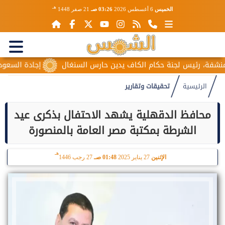
هـ
الخميس
6 أغسطس 2026
03:26 صـ
21 صفر 1448
لجنة حكام الكاف يدين حارس السنغال
إجادة السعودية للطيران تُطل
الرئيسية
تحقيقات وتقارير
محافظ الدقهلية يشهد الاحتفال بذكرى عيد
الشرطة بمكتبة مصر العامة بالمنصورة
هـ
الإثنين
27 يناير 2025
01:48 صـ
27 رجب 1446