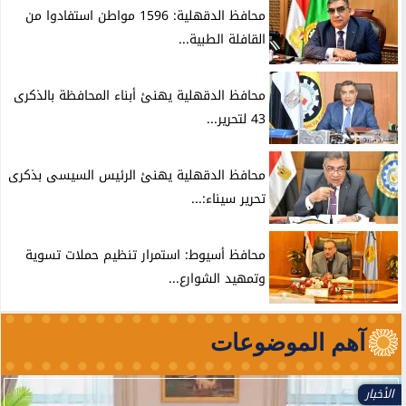
محافظ الدقهلية: 1596 مواطن استفادوا من
القافلة الطبية...
محافظ الدقهلية يهنئ أبناء المحافظة بالذكرى
43 لتحرير...
محافظ الدقهلية يهنئ الرئيس السيسى بذكرى
تحرير سيناء:...
محافظ أسيوط: استمرار تنظيم حملات تسوية
وتمهيد الشوارع...
آهم الموضوعات
الأخبار