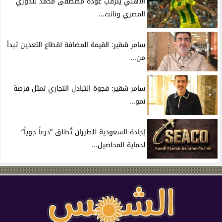
الأهلي يترقب عودة مصطفى محمد للدوري
المصري ونانت...
سامر شقير: القيمة المضافة لقطاع التعدين تبدأ
من...
سامر شقير: فجوة التبادل التجاري تمثل فرصة
نمو...
إجادة السعودية للطيران تُطلق ”درعاً جوياً”
لحماية المحاصيل...