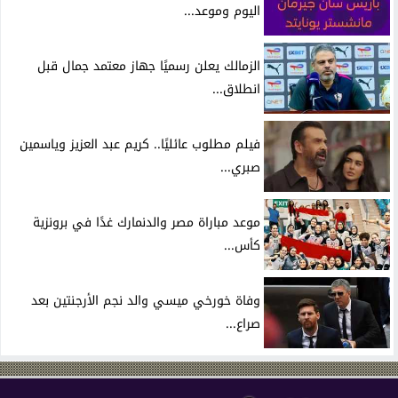
اليوم وموعد...
الزمالك يعلن رسميًا جهاز معتمد جمال قبل
انطلاق...
فيلم مطلوب عائليًا.. كريم عبد العزيز وياسمين
صبري...
موعد مباراة مصر والدنمارك غدًا في برونزية
كأس...
وفاة خورخي ميسي والد نجم الأرجنتين بعد
صراع...