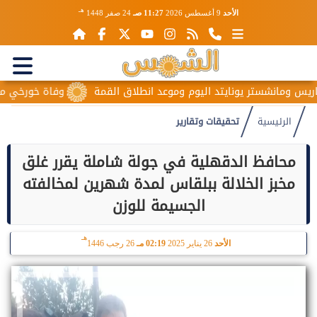
هـ
الأحد
9 أغسطس 2026
11:27 صـ
24 صفر 1448
 يونايتد اليوم وموعد انطلاق القمة
وفاة خورخي ميسي والد نجم ا
الرئيسية
تحقيقات وتقارير
محافظ الدقهلية في جولة شاملة يقرر غلق
مخبز الخلالة ببلقاس لمدة شهرين لمخالفته
الجسيمة للوزن
هـ
الأحد
26 يناير 2025
02:19 مـ
26 رجب 1446