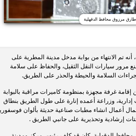
 طارق مرزوق محافظ الدقهلية
أنه تم الانتهاء من بوابة مدخل مدينة المطرية على
ع مرور سيارات النقل الثقيل، والحفاظ على سلامة
يًا.. كريم عبد العزيز
وفاة خورخي ميسي والد نجم الأرجنتين 
 منافسة صيف 2026
صراع طويل مع المرض
جراءات السلامة والحيطة والحذر على الطريق.
ن إقامة غرفة مجهزة بمنظومة كاميرات مراقبة بالبوابة
ب إدارية، وزراعة أعمده إنارة على طول الطريق بنطاق
مال أعمال انشاء مطبات صناعية حديثة بألوان فوسفوري
تات إرشادية وتحذيرية على جانبي الطريق .
ق محافظ الدقهلية، كان قد كلف رئيس مركز ومدينة