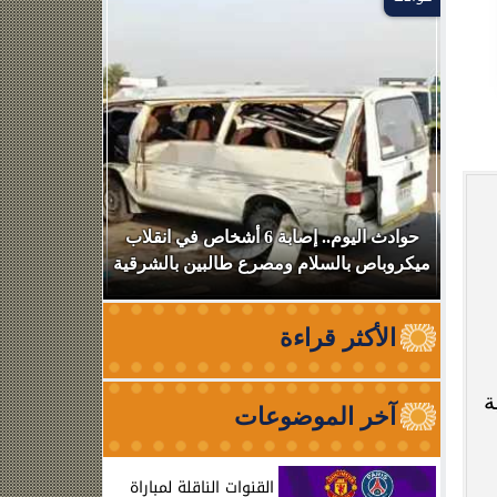
بعد
حوادث اليوم.. إصابة 6 أشخاص في انقلاب
استهداف سف
ميكروباص بالسلام ومصرع طالبين بالشرقية
عبوره
الأكثر قراءة
ة
آخر الموضوعات
القنوات الناقلة لمباراة