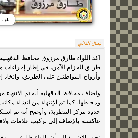
اللواء
جمال الدالي
أكد اللواء طارق مرزوق محافظ الدقهلية، 
طريق الحزام الآمن، في إطار إجراءات من
الزمالك يعلن رسميًا جهاز معتمد جمال قبل
فيلم مطلوب عائل
انطلاق موسم 2026-2027
وياسمين صبري في
وأرواح المواطنين على الطريق، واتخاذ إ
وأضاف محافظ الدقهلية أنه تم الانتهاء م
ومحيطها، كما تم الإنتهاء من انشاء مكات
حدود مركز المطرية، وأوضح أنه تم استك
عاكسة، بالإضافة إلى تركيب علامات ولاف
تجدر الإشارة إلى أن اللواء طارق مرزو