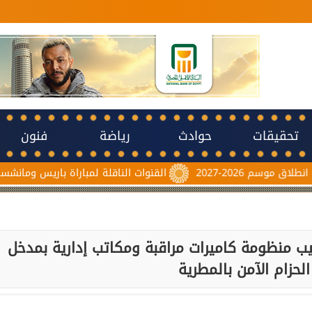
تحقيقات
حوادث
رياضة
فنون
القنوات الناقلة لمباراة باريس ومانشستر يونايتد اليوم
يب منظومة كاميرات مراقبة ومكاتب إدارية بمدخل
لحزام الآمن بالمطرية