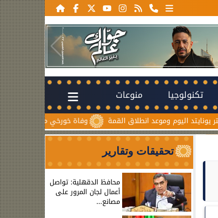
تكنولوجيا
منوعات
 وموعد انطلاق القمة
وفاة خورخي ميسي والد نجم الأرجنتين بعد ص
تحقيقات وتقارير
محافظ الدقهلية: تواصل
أعمال لجان المرور على
مصانع...