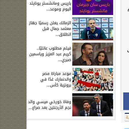
باريس ومانشستر يونايتد
اليوم وموعد...
الزمالك يعلن رسميًا جهاز
معتمد جمال قبل
انطلاق...
فيلم مطلوب عائليًا..
كريم عبد العزيز وياسمين
صبري...
موعد مباراة مصر
والدنمارك غدًا في
برونزية كأس...
وفاة خورخي ميسي والد
نجم الأرجنتين بعد صراع...
ة