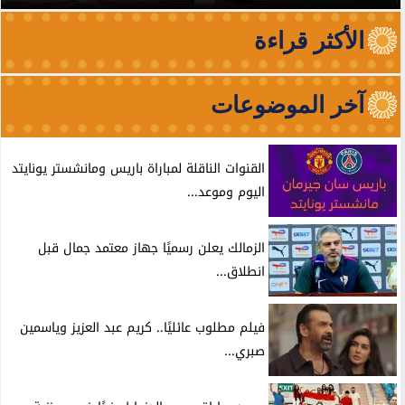
الأكثر قراءة
آخر الموضوعات
القنوات الناقلة لمباراة باريس ومانشستر يونايتد
اليوم وموعد...
الزمالك يعلن رسميًا جهاز معتمد جمال قبل
انطلاق...
فيلم مطلوب عائليًا.. كريم عبد العزيز وياسمين
صبري...