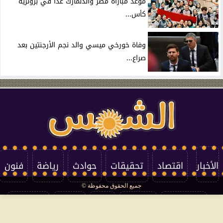
موعد مباراة مصر والدنمارك غدًا في برونزية
كأس...
وفاة خورخي ميسي والد نجم الأرجنتين بعد
صراع...
الأخبار
اقتصاد
تحقيقات
حوادث
رياضة
فنون
جميع الحقوق محفوظة ©
تكنولوجيا
منوعات
مرأة
العالم
سوشيال