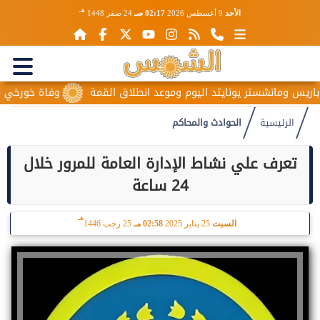
هـ
الأحد
9 أغسطس 2026
02:17 صـ
24 صفر 1448
يس ومانشستر يونايتد اليوم وموعد انطلاق القمة
وفاة خورخي ميسي 
الرئيسية
الحوادث والمحاكم
تعرف علي نشاط الإدارة العامة للمرور خلال
24 ساعة
هـ
السبت
25 يناير 2025
02:58 مـ
25 رجب 1446