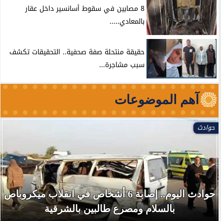
8 مصابين في سقوط أسانسير داخل عقار
بالمعادي.....
حقيقة منتحلة صفة صحفية.. التحقيقات تكشف
سبب مشاجرة...
آهم الموضوعات
حوادث
حوادث اليوم.. إصابة 6 أشخاص في انقلاب ميكروباص
بالسلام ومصرع طالبين بالشرقية